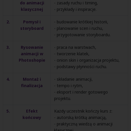
do animacji
- zasady ruchu i timing,
klasycznej
- przykłady i inspiracje.
2.
Pomysł i
- budowanie krótkiej historii,
storyboard
- planowanie scen i ruchu,
- przygotowanie storyboardu.
3.
Rysowanie
- praca na warstwach,
animacji w
- tworzenie klatek,
Photoshopie
- onion skin i organizacja projektu,
- podstawy płynności ruchu.
4.
Montaż i
- składanie animacji,
finalizacja
- tempo i rytm,
- eksport i render gotowego
projektu.
5.
Efekt
Każdy uczestnik kończy kurs z:
końcowy
- autorską krótką animacją,
- praktyczną wiedzą o animacji
klasycznej,