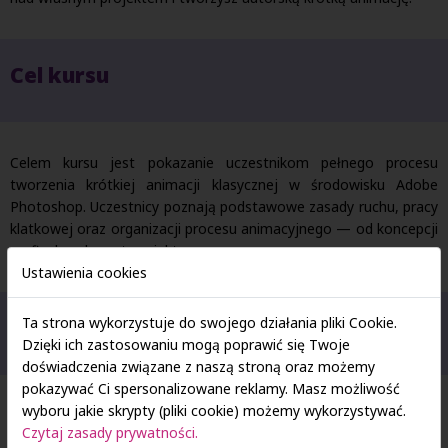
Cel kursu
Celem kursu jest pokazanie uczestnikom pełnego procesu
tworzenia krótkiej animacji klasycznej w środowisku Adobe
Photoshop. Uczestnicy poznają podstawowe zasady ruchu, pracy
klatkowej oraz organizacji procesu animacyjnego — od koncepcji
po finalny eksport projektu.
Ustawienia cookies
Ta strona wykorzystuje do swojego działania pliki Cookie.
Prowadzący kurs
Dzięki ich zastosowaniu mogą poprawić się Twoje
doświadczenia związane z naszą stroną oraz możemy
pokazywać Ci spersonalizowane reklamy. Masz możliwość
wyboru jakie skrypty (pliki cookie) możemy wykorzystywać.
Czytaj zasady prywatności.