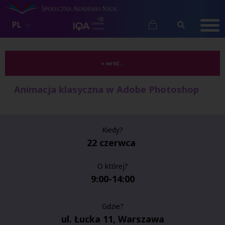
PL
« wróć...
Animacja klasyczna w Adobe Photoshop
Kiedy?
22 czerwca
O której?
9:00-14:00
Gdzie?
ul. Łucka 11, Warszawa