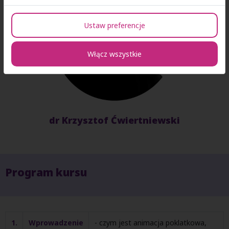
Ustaw preferencje
Włącz wszystkie
dr Krzysztof Ćwiertniewski
Program kursu
1.
Wprowadzenie
- czym jest animacja poklatkowa,