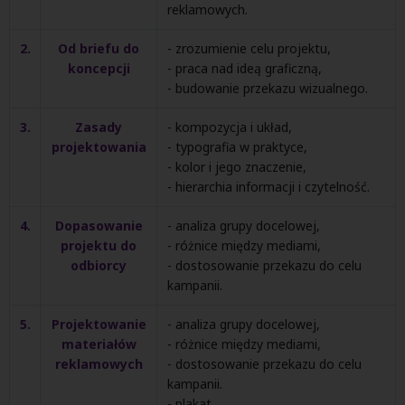
reklamowych.
2.
Od briefu do
- zrozumienie celu projektu,
koncepcji
- praca nad ideą graficzną,
- budowanie przekazu wizualnego.
3.
Zasady
- kompozycja i układ,
projektowania
- typografia w praktyce,
- kolor i jego znaczenie,
- hierarchia informacji i czytelność.
4.
Dopasowanie
- analiza grupy docelowej,
projektu do
- różnice między mediami,
odbiorcy
- dostosowanie przekazu do celu
kampanii.
5.
Projektowanie
- analiza grupy docelowej,
materiałów
- różnice między mediami,
reklamowych
- dostosowanie przekazu do celu
kampanii.
- plakat,