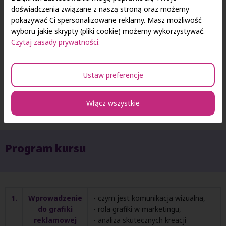
doświadczenia związane z naszą stroną oraz możemy
pokazywać Ci spersonalizowane reklamy. Masz możliwość
wyboru jakie skrypty (pliki cookie) możemy wykorzystywać.
Czytaj zasady prywatności.
Ustaw preferencje
dr Jarosław Golanek
Włącz wszystkie
Program kursu
1.
Wprowadzenie
- czym jest komunikacja wizualna,
do grafiki
- rola grafiki w marketingu,
reklamowej
- analiza skutecznych kreacji