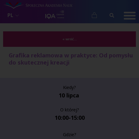
PL
« wróć...
Grafika reklamowa w praktyce: Od pomysłu
do skutecznej kreacji
Kiedy?
10 lipca
O której?
10:00-15:00
Gdzie?