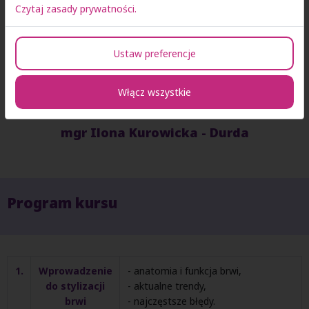
Czytaj zasady prywatności.
Ustaw preferencje
Włącz wszystkie
mgr Ilona Kurowicka - Durda
Program kursu
1.
Wprowadzenie
- anatomia i funkcja brwi,
do stylizacji
- aktualne trendy,
brwi
- najczęstsze błędy.