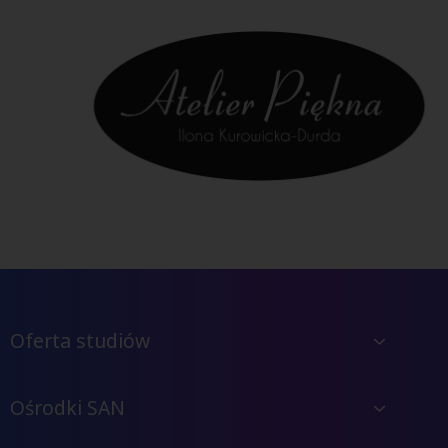
Oferta studiów
Ośrodki SAN