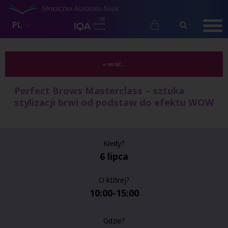
PL
« wróć...
Perfect Brows Masterclass – sztuka
stylizacji brwi od podstaw do efektu WOW
Kiedy?
6 lipca
O której?
10:00-15:00
Gdzie?