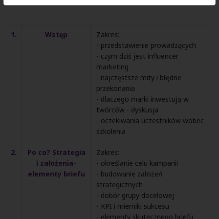
1.
Wstęp
Zakres:
- przedstawienie prowadzących
- czym dziś jest influencer
marketing
- najczęstsze mity i błędne
przekonania
- dlaczego marki inwestują w
twórców - dyskusja
- oczekiwania uczestników wobec
szkolenia
2.
Po co? Strategia
Zakres:
i założenia-
- określanie celu kampanii
elementy briefu
- budowanie założeń
strategicznych
- dobór grupy docelowej
- KPI i mierniki sukcesu
- elementy skutecznego briefu