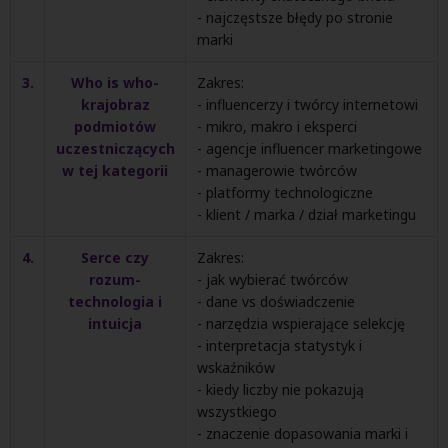
- najczęstsze błędy po stronie
marki
3.
Who is who-
Zakres:
krajobraz
- influencerzy i twórcy internetowi
podmiotów
- mikro, makro i eksperci
uczestniczących
- agencje influencer marketingowe
w tej kategorii
- managerowie twórców
- platformy technologiczne
- klient / marka / dział marketingu
4.
Serce czy
Zakres:
rozum-
- jak wybierać twórców
technologia i
- dane vs doświadczenie
intuicja
- narzędzia wspierające selekcję
- interpretacja statystyk i
wskaźników
- kiedy liczby nie pokazują
wszystkiego
- znaczenie dopasowania marki i