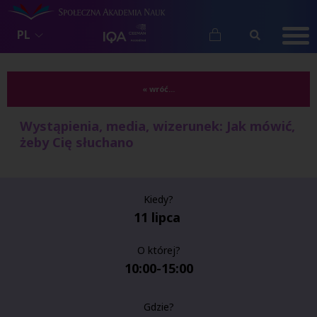
PL
« wróć...
Wystąpienia, media, wizerunek: Jak mówić,
żeby Cię słuchano
Kiedy?
11 lipca
O której?
10:00-15:00
Gdzie?