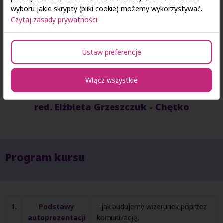
wyboru jakie skrypty (pliki cookie) możemy wykorzystywać.
Czytaj zasady prywatności.
Ustaw preferencje
Włącz wszystkie
red. Elżbieta Grzeszczuk - Chętko
Program kursu
1.
Podstawy
- jak budujemy wizerunek poprzez
autoprezentacji
komunikację,