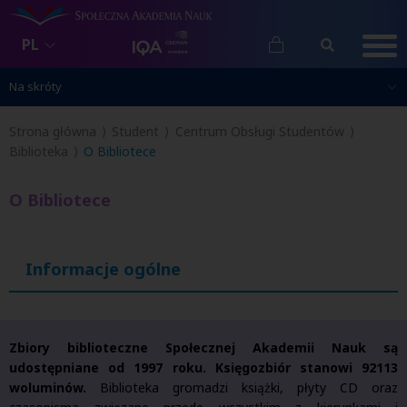
PL
Na skróty
Na skróty
Strona główna
Student
Centrum Obsługi Studentów
Biblioteka
O Bibliotece
O Bibliotece
Informacje ogólne
Zbiory biblioteczne Społecznej Akademii Nauk są
udostępniane od 1997 roku. Księgozbiór stanowi 92113
woluminów.
Biblioteka gromadzi książki, płyty CD oraz