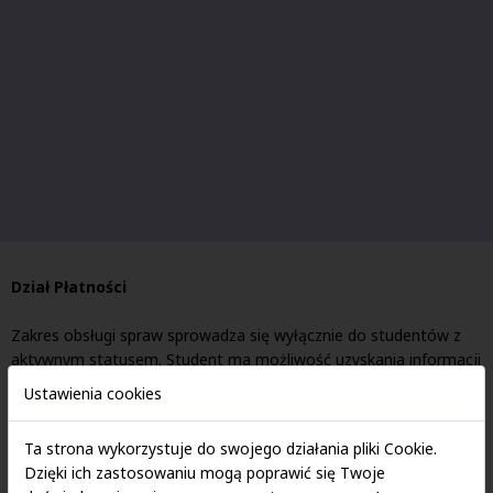
Dział Płatności
Zakres obsługi spraw sprowadza się wyłącznie do studentów z
aktywnym statusem. Student ma możliwość uzyskania informacji
o bieżącym saldzie lub zgłosić nieścisłości związane z naliczeniem
Ustawienia cookies
opłat, bądź rozliczeniem wpłat.
Ta strona wykorzystuje do swojego działania pliki Cookie.
ul. Sienkiewicza 9, 90-113 Łódź
Dzięki ich zastosowaniu mogą poprawić się Twoje
tel.: (42) 664-66-22