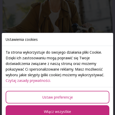
Ustawienia cookies
Zajęcia dydaktyczne trwają od 23 lutego 2026 r. do 31 marca
2026 r.
Wakacje wiosenne trwają od 1 kwietnia 2026 r. do 7 kwietnia
Ta strona wykorzystuje do swojego działania pliki Cookie.
2026 r.
Dzięki ich zastosowaniu mogą poprawić się Twoje
Zajęcia dydaktyczne c.d. trwają od 8 kwietnia 2026 r. do 12
doświadczenia związane z naszą stroną oraz możemy
czerwca 2026 r.
pokazywać Ci spersonalizowane reklamy. Masz możliwość
Letnia sesja egzaminacyjna trwa od 15 czerwca 2026 r. do 26
wyboru jakie skrypty (pliki cookie) możemy wykorzystywać.
czerwca 2026 r.
Czytaj zasady prywatności.
Sesja poprawkowa: od 15 września 2026 r. do 30 września
2026 r.
Terminy złożenia prac dyplomowych:
Ustaw preferencje
(obrony od 01 lipca 2026 r. do 14 lipca 2026 r.): do 15 czerwca
2026 r.
Włącz wszystkie
(obrona wrzesień/październik 2026): do 19 września 2026 r.