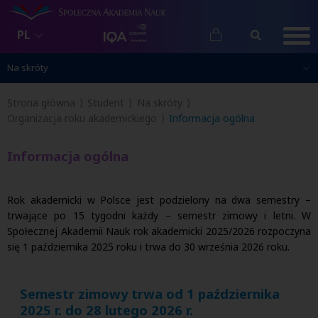
PL
Na skróty
Na skróty
Strona główna
Student
Na skróty
Organizacja roku akademickiego
Informacja ogólna
Informacja ogólna
Rok akademicki w Polsce jest podzielony na dwa semestry –
trwające po 15 tygodni każdy – semestr zimowy i letni. W
Społecznej Akademii Nauk rok akademicki 2025/2026 rozpoczyna
się 1 października 2025 roku i trwa do 30 września 2026 roku.
Semestr zimowy trwa od 1 października
2025 r. do 28 lutego 2026 r.