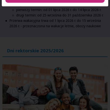
Terminy obron:
pierwszy termin: od 01 lipca 2026 r. do 14 lipca 2026 r.
drugi termin: od 25 września do 31 października 2026 r.
Przerwa wakacyjna trwa od 1 lipca 2026 r. do 15 września
2026 r. - przeznaczona na wakacje letnie, obozy naukowe
Dni rektorskie 2025/2026