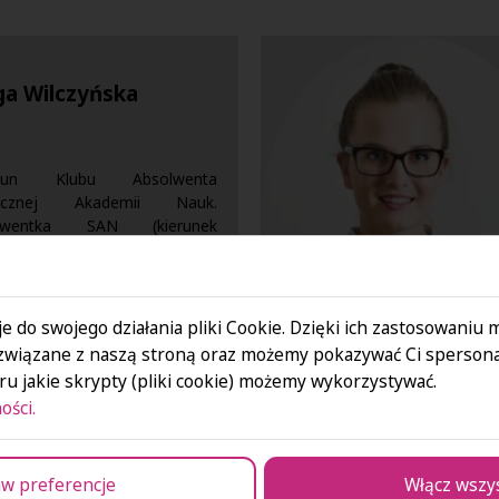
ga Wilczyńska
ekun Klubu Absolwenta
łecznej Akademii Nauk.
olwentka SAN (kierunek
nnikarstwo i zarzadzanie),
toranta Uniwersytetu
szawskiego. Manager z
wiadczeniem w branży
e do swojego działania pliki Cookie. Dzięki ich zastosowaniu
ceutycznej.
związane z naszą stroną oraz możemy pokazywać Ci spersona
u jakie skrypty (pliki cookie) możemy wykorzystywać.
ości.
ia Karpowicz
w preferencje
Włącz wszy