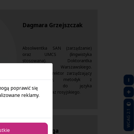
Dagmara Grzejszczak
Absolwentka SAN (zarządzanie)
oraz UMCS (lingwistyka
stosowana). Doktorantka
Uniwersytetu Warszawskiego.
Właściciel i dyrektor zarządzający
stacją paliw, metodyk z
zamiłowaniem do języka
 mogą poprawić się
angielskiego oraz rosyjskiego.
lizowane reklamy.
WCAG 2.1
stkie
Paweł Molga