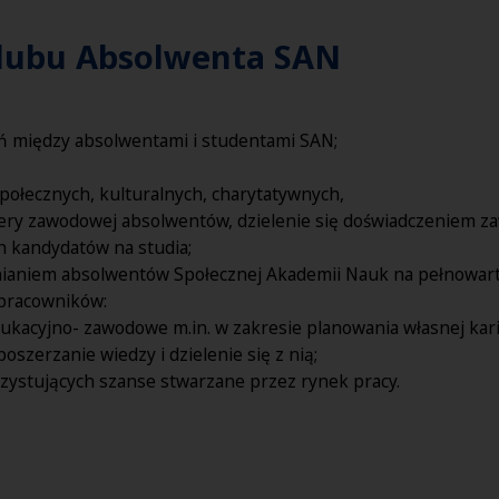
Klubu Absolwenta SAN
eń między absolwentami i studentami SAN;
społecznych, kulturalnych, charytatywnych,
iery zawodowej absolwentów, dzielenie się doświadczeniem 
h kandydatów na studia;
nianiem absolwentów Społecznej Akademii Nauk na pełnowart
 pracowników:
kacyjno- zawodowe m.in. w zakresie planowania własnej kar
oszerzanie wiedzy i dzielenie się z nią;
ystujących szanse stwarzane przez rynek pracy.