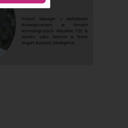
Project Manager z wieloletnim
doświadczeniem w firmach
technologicznych. Aktualnie CEE &
Nordics Sales Director w firmie
Hogart Business Intelligence.