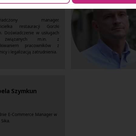
wiadczony manager.
cicielka restauracji Gorzki
n. Doświadczenie w usługach
związanych m.in. z
skiwaniem pracowników z
icy i legalizacją zatrudnienia.
bela Szymkun
alnie E-Commerce Manager w
 Sika.