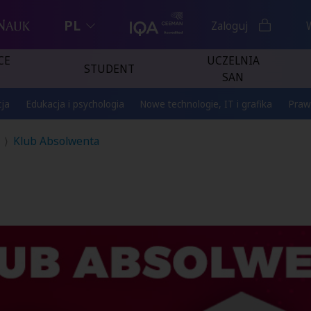
PL
Zaloguj
CE
UCZELNIA
STUDENT
SAN
ja
Edukacja i psychologia
Nowe technologie, IT i grafika
Praw
Klub Absolwenta