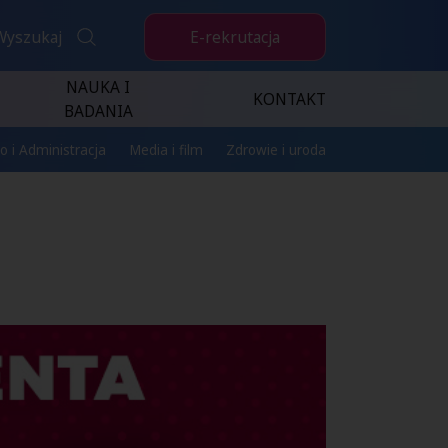
E-rekrutacja
Wyszukaj
NAUKA I
KONTAKT
BADANIA
o i Administracja
Media i film
Zdrowie i uroda