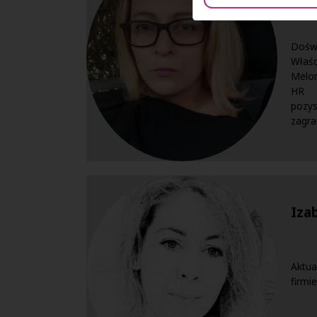
Doś
Właś
Melo
HR 
pozy
zagran
Iza
Aktu
firmie