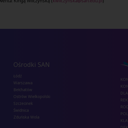
enta: Kingą Wilczyńską (
kwilczynska@san.edu.pl
)
Ośrodki SAN
Łódź
KO
Warszawa
KON
Bełchatów
DLA
Ostrów Wielkopolski
REK
Szczecinek
RO
Świdnica
POL
Zduńska Wola
KLA
DEK