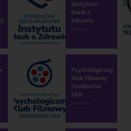
Instytutu
Nauk o
j
Zdrowiu
Warszawa
e
Psychologiczny
Klub Filmowy
ą
Studentów
SAN
Warszawa