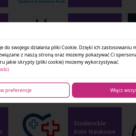
e
Koło Naukowe
Fizjoterapii
przy
e do swojego działania pliki Cookie. Dzięki ich zastosowaniu
Instytucie
związane z naszą stroną oraz możemy pokazywać Ci spersona
u jakie skrypty (pliki cookie) możemy wykorzystywać.
Nauk o
ości.
Zdrowiu
Łódź
w preferencje
Włącz wszy
Studenckie
e
Koło Naukowe