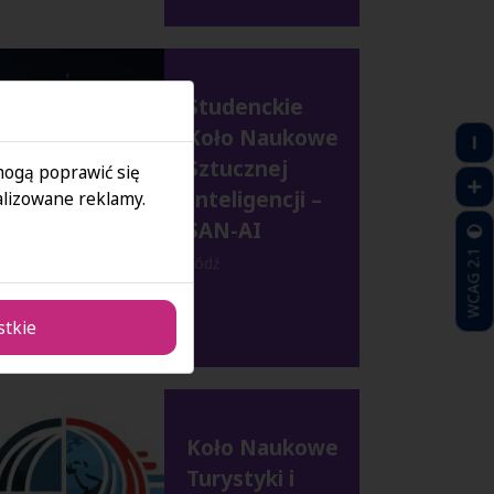
Studenckie
Koło Naukowe
Sztucznej
 mogą poprawić się
Inteligencji –
lizowane reklamy.
SAN-AI
WCAG 2.1
Łódź
stkie
Koło Naukowe
Turystyki i