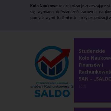
Koła Naukowe
to organizacje zrzeszające s
się wymianą doświadczeń zarówno naukow
pomysłowymi ludźmi m.in. przy organizacji w
Studenckie
Koło Naukow
Finansów i
Rachunkowoś
SAN – „SALD
Łódź