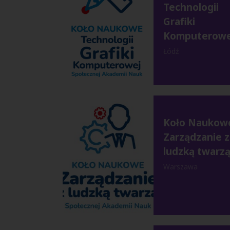
Technologii
Grafiki
Komputerowe
Łódź
Koło Naukow
Zarządzanie z
ludzką twarz
Warszawa