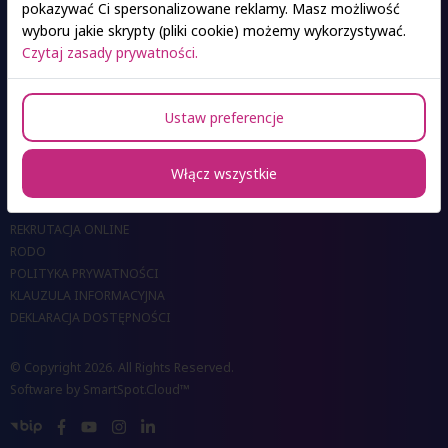
pokazywać Ci spersonalizowane reklamy. Masz możliwość
wyboru jakie skrypty (pliki cookie) możemy wykorzystywać.
Ośrodki SAN
Czytaj zasady prywatności.
Ustaw preferencje
KONTAKT DO OŚRODKÓW
Włącz wszystkie
KONTAKT DO BIUR I UCZELNI
DLA MEDIÓW
REKRUTACJA ONLINE
RODO
POLITYKA PRYWATNOŚCI
KLAUZULA INFORMACYJNA
DEKLARACJA DOSTĘPNOŚCI
© Copyright 2026. All Rights Reserved.
Software by
SmartSpot.Cloud™