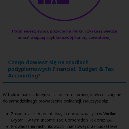
Podniesiesz swoją pozycję na rynku i zyskasz wiedzę
umożliwiającą szybki rozwój kariery zawodowej
.
Czego dowiesz się na studiach
podyplomowych
Financial, Budget & Tax
Accounting
?
W trakcie nauki zdobędziesz konkretne umiejętności niezbędne
do samodzielnego prowadzenia ewidencji
. Nauczysz się:
Zasad rozliczeń podatkowych obowiązujących w Wielkiej
Brytanii, w tym Income Tax, Corporation Tax oraz VAT
.
Prowadzenia rachunkowości finansowej oraz budżetowej
.