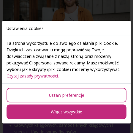
Ustawienia cookies
Ta strona wykorzystuje do swojego działania pliki Cookie.
Dzięki ich zastosowaniu mogą poprawić się Twoje
doświadczenia związane z naszą stroną oraz możemy
pokazywać Ci spersonalizowane reklamy. Masz możliwość
wyboru jakie skrypty (pliki cookie) możemy wykorzystywać.
Studia są skierowane do osób
Czytaj zasady prywatności.
mieszkających lub pracujących na
wyspach.
Ustaw preferencje
To świetne rozwiązanie dla:
Włącz wszystkie
Pracowników działów finansowo-księgowych oraz
podatkowych
.
Głównych księgowych, samodzielnych księgowych i
specjalistów do spraw finansów
.