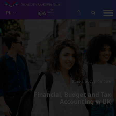
PL
Studia podyplomowe
Financial, Budget and Tax
Accounting w UK