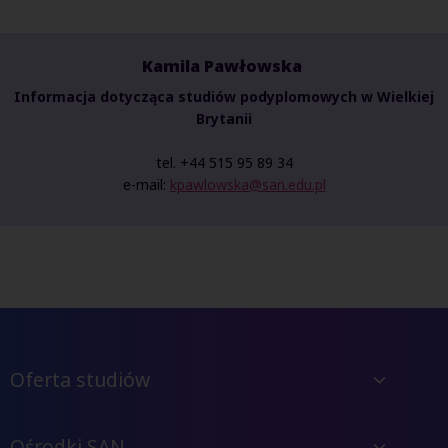
Kamila Pawłowska
Informacja dotycząca studiów podyplomowych w Wielkiej
Brytanii
tel.
+44 515 95 89 34
e-mail:
kpawlowska@san.edu.pl
Oferta studiów
Ośrodki SAN