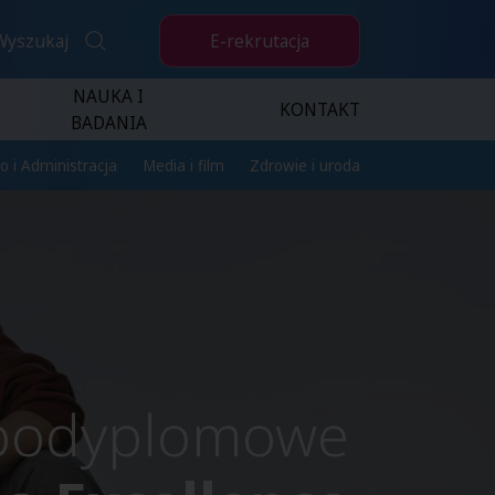
E-rekrutacja
Wyszukaj
NAUKA I
KONTAKT
BADANIA
o i Administracja
Media i film
Zdrowie i uroda
 podyplomowe