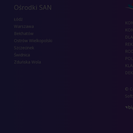
Ośrodki SAN
Łódź
KO
Warszawa
KON
Bełchatów
DLA
Ostrów Wielkopolski
REK
Szczecinek
RO
Świdnica
POL
Zduńska Wola
KLA
DEK
© Co
Sof