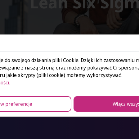
Lean Six Sigm
e do swojego działania pliki Cookie. Dzięki ich zastosowaniu
związane z naszą stroną oraz możemy pokazywać Ci spersona
u jakie skrypty (pliki cookie) możemy wykorzystywać.
e
ości.
w preferencje
Włącz wszy