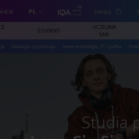
PL
Zaloguj
CE
UCZELNIA
STUDENT
SAN
ja
Edukacja i psychologia
Nowe technologie, IT i grafika
Praw
Studia