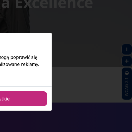
a Excellence
 mogą poprawić się
lizowane reklamy.
WCAG 2.1
stkie