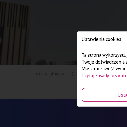
Ustawienia cookies
Ta strona wykorzystuj
Twoje doświadczenia 
Masz możliwość wybor
Strona główna
Lean Six Sigma Excellenc
Czytaj zasady prywatn
Usta