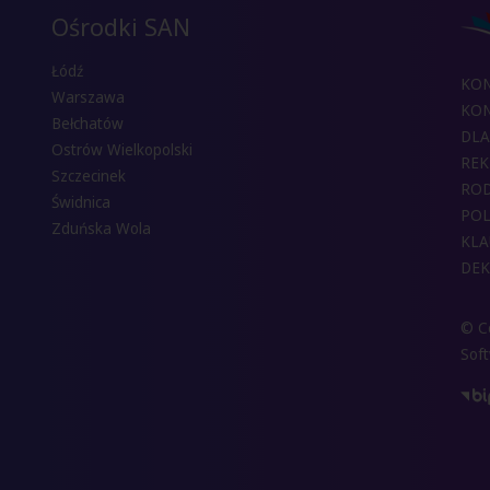
Ośrodki SAN
Łódź
KO
Warszawa
KON
Bełchatów
DLA
Ostrów Wielkopolski
REK
Szczecinek
RO
Świdnica
POL
Zduńska Wola
KLA
DEK
© Co
Sof