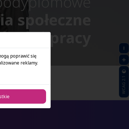
 podyplomowe
ia społeczne
kadr i pracy
 mogą poprawić się
lizowane reklamy.
WCAG 2.1
stkie