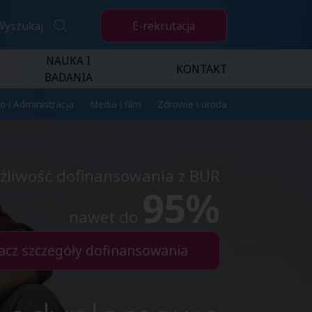
E-rekrutacja
Wyszukaj
NAUKA I
KONTAKT
BADANIA
o i Administracja
Media i film
Zdrowie i uroda
żliwość dofinansowania z BUR
95%
nawet do
acz szczegóły dofinansowania