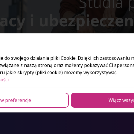
Studia
acy i ubezpieczen
w praktyce 
e do swojego działania pliki Cookie. Dzięki ich zastosowaniu
związane z naszą stroną oraz możemy pokazywać Ci spersona
u jakie skrypty (pliki cookie) możemy wykorzystywać.
nia społeczne w praktyce kadr i płac
ości.
w preferencje
Włącz wszy