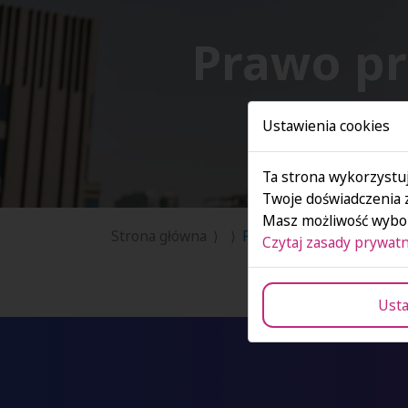
Prawo pr
Ustawienia cookies
Ta strona wykorzystuj
Twoje doświadczenia 
Masz możliwość wybor
Strona główna
Prawo pracy i ubezpiecze
Czytaj zasady prywatn
Usta