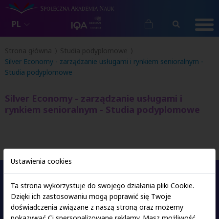
PL
Strona główna
Studia podyplomowe
Silver Economy - zarządzanie usługami i rynkiem senioralnym -
Studia podyplomowe
Silver Economy - zarządzanie usługami i
rynkiem senioralnym - Studia podyplomowe
Ustawienia cookies
Ta strona wykorzystuje do swojego działania pliki Cookie.
Oferta studiów
Dzięki ich zastosowaniu mogą poprawić się Twoje
doświadczenia związane z naszą stroną oraz możemy
pokazywać Ci spersonalizowane reklamy. Masz możliwość