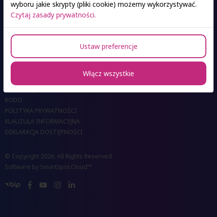
wyboru jakie skrypty (pliki cookie) możemy wykorzystywać.
Czytaj zasady prywatności.
Ustaw preferencje
KONTAKT DO OŚRODKÓW
KONTAKT DO BIUR I UCZELNI
Włącz wszystkie
DLA MEDIÓW
REKRUTACJA ONLINE
RODO
POLITYKA PRYWATNOŚCI
KLAUZULA INFORMACYJNA
DEKLARACJA DOSTĘPNOŚCI
© Copyright 2026. All Rights Reserved.
Software by
SmartSpot.Cloud™