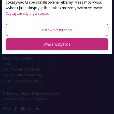
pokazywać Ci spersonalizowane reklamy. Masz możliwość
wyboru jakie skrypty (pliki cookie) możemy wykorzystywać.
Ośrodki SAN
Czytaj zasady prywatności.
Ustaw preferencje
KONTAKT DO OŚRODKÓW
Włącz wszystkie
KONTAKT DO BIUR I UCZELNI
DLA MEDIÓW
REKRUTACJA ONLINE
RODO
POLITYKA PRYWATNOŚCI
KLAUZULA INFORMACYJNA
DEKLARACJA DOSTĘPNOŚCI
© Copyright 2026. All Rights Reserved.
Software by
SmartSpot.Cloud™