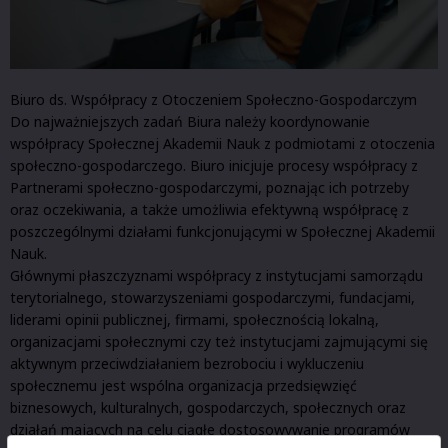
Biuro ds. Współpracy z Otoczeniem Społeczno-Gospodarczym
Do najważniejszych zadań Biura należy koordynowanie
współpracy Społecznej Akademii Nauk z podmiotami z otoczenia
społeczno-gospodarczego. Biuro inicjuje procesy współpracy z
Partnerami społeczno-gospodarczymi, poznając ich potrzeby
oraz oczekiwania, a także umożliwia efektywną współpracę z
poszczególnymi działami funkcjonującymi w Społecznej Akademii
Nauk.
Głównymi płaszczyznami współpracy z instytucjami samorządu
terytorialnego, stowarzyszeniami gospodarczymi, fundacjami,
liderami opinii publicznej, firmami, społecznością lokalną,
organizacjami społecznymi czy też instytucjami zajmującymi się
aktywnym przeciwdziałaniem bezrobociu i wykluczeniu
społecznemu jest wspólna organizacja przedsięwzięć
biznesowych, kulturalnych, gospodarczych, społecznych oraz
działań mających na celu ciągłe dostosowywanie programów