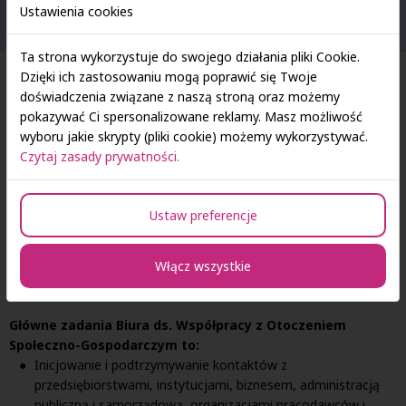
kształcenia do oczekiwań zmieniających się warunków otoczenia
Ustawienia cookies
społeczno-gospodarczego.
Ta strona wykorzystuje do swojego działania pliki Cookie.
Dzięki ich zastosowaniu mogą poprawić się Twoje
doświadczenia związane z naszą stroną oraz możemy
pokazywać Ci spersonalizowane reklamy. Masz możliwość
wyboru jakie skrypty (pliki cookie) możemy wykorzystywać.
Czytaj zasady prywatności.
Ustaw preferencje
Włącz wszystkie
Główne zadania Biura ds. Współpracy z Otoczeniem
Społeczno-Gospodarczym to:
Inicjowanie i podtrzymywanie kontaktów z
przedsiębiorstwami, instytucjami, biznesem, administracją
publiczną i samorządową, organizacjami pracodawców i