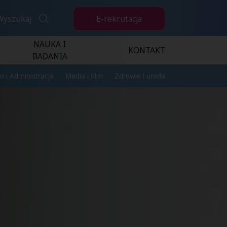
E-rekrutacja
Wyszukaj
NAUKA I
KONTAKT
BADANIA
o i Administracja
Media i film
Zdrowie i uroda