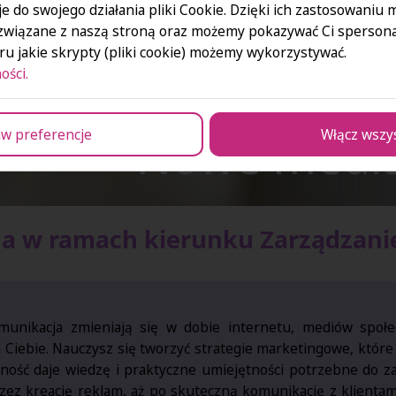
e do swojego działania pliki Cookie. Dzięki ich zastosowaniu
związane z naszą stroną oraz możemy pokazywać Ci spersona
u jakie skrypty (pliki cookie) możemy wykorzystywać.
ości.
Nowe media
w preferencje
Włącz wszy
na w ramach kierunku Zarządzanie
komunikacja zmieniają się w dobie internetu, mediów społe
dla Ciebie. Nauczysz się tworzyć strategie marketingowe, któr
lność daje wiedzę i praktyczne umiejętności potrzebne do 
zez kreację reklam, aż po skuteczną komunikację z klientam