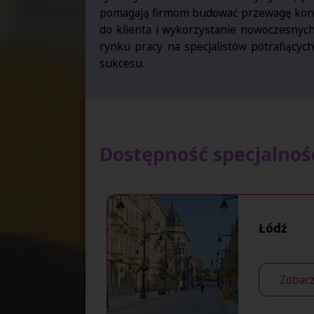
pomagają firmom budować przewagę konku
do klienta i wykorzystanie nowoczesnyc
rynku pracy na specjalistów potrafiącyc
sukcesu.
Dostępność specjalnośc
Łódź
Zobacz