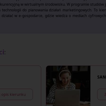
rencyjną w wirtualnym środowisku. W programie studiów jes
h technologii do planowania działań marketingowych. To ki
h działać w e-gospodarce, gdzie wiedza o mediach cyfrowyc
i:
SAN
 opis kierunku