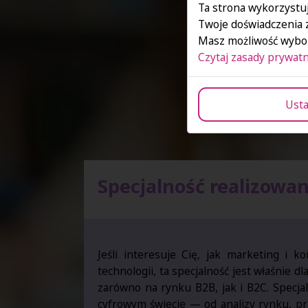
Ta strona wykorzystuj
Twoje doświadczenia 
Masz możliwość wybor
Czytaj zasady prywatn
Usta
Specjalność realizowa
Jeśli interesuje Cię, jak marketing i 
technologii, ta specjalność jest właśnie 
zarówno na rynku B2B, jak i B2C. Specja
cyfrowym świecie — od analizy rynku, pr