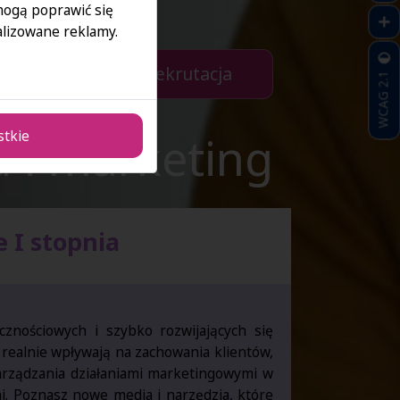
 mogą poprawić się
lizowane reklamy.
Zapisz się > E-rekrutacja
WCAG 2.1
 i marketing
stkie
 I stopnia
cznościowych i szybko rozwijających się
e realnie wpływają na zachowania klientów,
zarządzania działaniami marketingowymi w
i. Poznasz nowe media i narzędzia, które