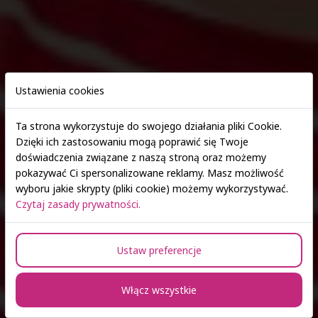
Ustawienia cookies
Ta strona wykorzystuje do swojego działania pliki Cookie.
Dzięki ich zastosowaniu mogą poprawić się Twoje
Zapisz się > E-rekrutacja
doświadczenia związane z naszą stroną oraz możemy
pokazywać Ci spersonalizowane reklamy. Masz możliwość
wyboru jakie skrypty (pliki cookie) możemy wykorzystywać.
Zarządzanie w administracji
Czytaj zasady prywatności.
publicznej
Ustaw preferencje
Specjalność realizowana w ramach
kierunku Zarządzanie I stopnia
Włącz wszystkie