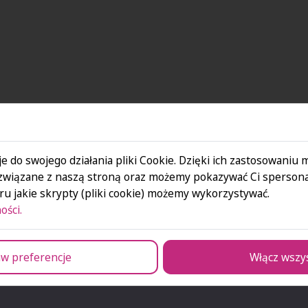
e do swojego działania pliki Cookie. Dzięki ich zastosowaniu
związane z naszą stroną oraz możemy pokazywać Ci spersona
u jakie skrypty (pliki cookie) możemy wykorzystywać.
ości.
 wyjaśnianiu
Kompleksowe przygoto
waniu zadań krok po kroku.
uczysz się nowych metod
w preferencje
Włącz wszy
ich grupach sprzyja
Wsparcie dydaktyka:
Na
doświadczenie w nauczan