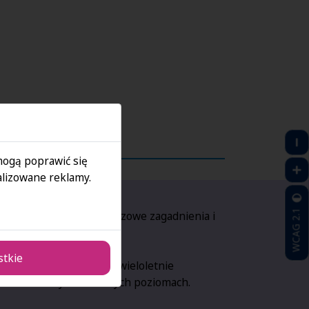
 mogą poprawić się
lizowane reklamy.
WCAG 2.1
wanie:
Powtarzasz kluczowe zagadnienia i
 rozwiązywania zadań.
stkie
sz wykładowca posiada wieloletnie
iu matematyki na różnych poziomach.