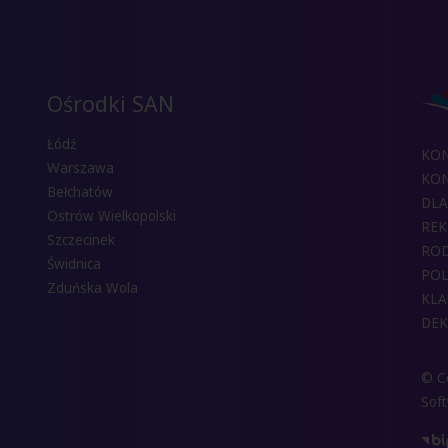
Ośrodki SAN
Łódź
KO
Warszawa
KON
Bełchatów
DLA
Ostrów Wielkopolski
REK
Szczecinek
RO
Świdnica
POL
Zduńska Wola
KLA
DEK
© Co
Sof