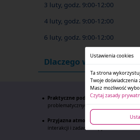
3 luty, godz. 9:00-12:00
4 luty, godz. 9:00-12:00
6 luty, godz. 9:00-12:00
Ustawienia cookies
Dlaczego warto?
Ta strona wykorzystuj
Twoje doświadczenia 
Masz możliwość wybor
Czytaj zasady prywatn
Praktyczne podejście:
Skupiamy się na
problematycznych zagadnień i rozwiązy
Usta
Przyjazna atmosfera:
Nauka w niewielk
interakcji i zadawaniu pytań.