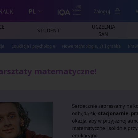
PL
Zaloguj
CE
UCZELNIA
STUDENT
SAN
ja
Edukacja i psychologia
Nowe technologie, IT i grafika
Praw
warsztaty matematyczne!
Serdecznie zapraszamy na ko
odbędą się
stacjonarnie, pr
okazja, aby w przyjaznej atm
matematyczne i solidnie prz
edukacyjne.