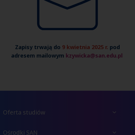
Zapisy trwają do
9 kwietnia 2025 r.
pod
adresem mailowym
kzywicka@san.edu.pl
Oferta studiów
Ośrodki SAN