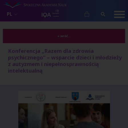
PL
« wróć...
Konferencja „Razem dla zdrowia
psychicznego” – wsparcie dzieci i młodzieży
z autyzmem i niepełnosprawnością
intelektualną