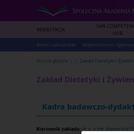
SAN COMPETEN
REKRUTACJA
HUB
Biznes i zarządzanie
Bezpieczeństwo i dyplomac
Strona główna
Zakład Dietetyki i Żywien
Zakład Dietetyki i Żywien
Kadra badawczo-dydakt
Kierownik zakładu:
dr n. o zdr. Agnieszka 