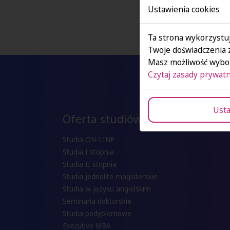
Ustawienia cookies
Ta strona wykorzystuj
Twoje doświadczenia 
Masz możliwość wybor
Czytaj zasady prywatn
Usta
Oferta studiów
Studia ON-LINE
Studia I stopnia
Studia II stopnia
Studia jednolite magisterskie
Studia w języku angielskim
Seminaria doktorskie
Studia podyplomowe
Executive MBA