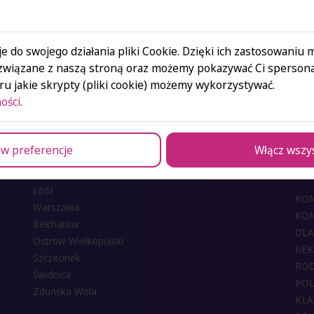
e do swojego działania pliki Cookie. Dzięki ich zastosowaniu
związane z naszą stroną oraz możemy pokazywać Ci spersona
u jakie skrypty (pliki cookie) możemy wykorzystywać.
ości.
w preferencje
Włącz wszy
Ośrodki SAN
Łódź
KO
Warszawa
KON
Bełchatów
DLA
Ostrów Wielkopolski
REK
Szczecinek
RO
Świdnica
POL
Zduńska Wola
KLA