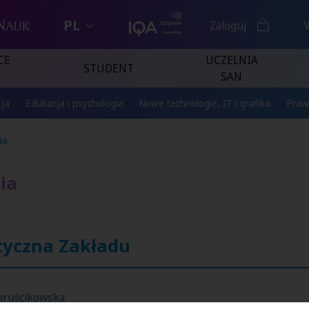
PL
Zaloguj
CE
UCZELNIA
STUDENT
SAN
ja
Edukacja i psychologia
Nowe technologie, IT i grafika
Praw
ia
ia
yczna Zakładu
Chruścikowska