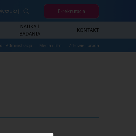
E-rekrutacja
Wyszukaj
NAUKA I
KONTAKT
BADANIA
o i Administracja
Media i film
Zdrowie i uroda