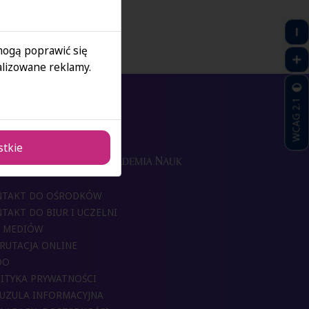
 mogą poprawić się
lizowane reklamy.
WCAG 2.1
stkie
NTAKT DO OŚRODKÓW
TAKT DO BIUR I UCZELNI
 MEDIÓW
RUTACJA ONLINE
DO
ITYKA PRYWATNOŚCI
UZULA INFORMACYJNA