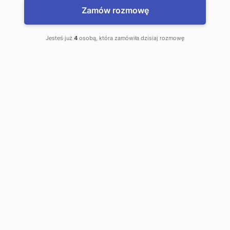
Łódź
Zamów rozmowę
*Najniższa cena sprzed 30 dni: 495 zł/mies.
Jesteś już
4
osobą, która zamówiła dzisiaj rozmowę
Na skróty
Strona główna
Jednolite magisterskie
Psychologia - JM
Psychologia Łódź
O kierunku
Czas trwania studiów:
5 lat