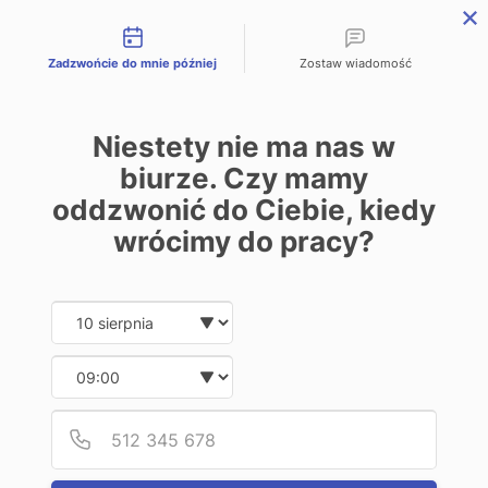
Możliwości kontaktu
PL
Zadzwońcie do mnie później
Zostaw wiadomość
Niestety nie ma nas w
biurze. Czy mamy
oddzwonić do Ciebie, kiedy
Już od
wrócimy do pracy?
495 zł*
Date and time slection for sch
Wybierz datę
za miesiąc
Wybierz godzinę
Zapisz się > E-rekrutacja
Podaj
Numer
Studia Psychologia - Jednolite
Magisterskie