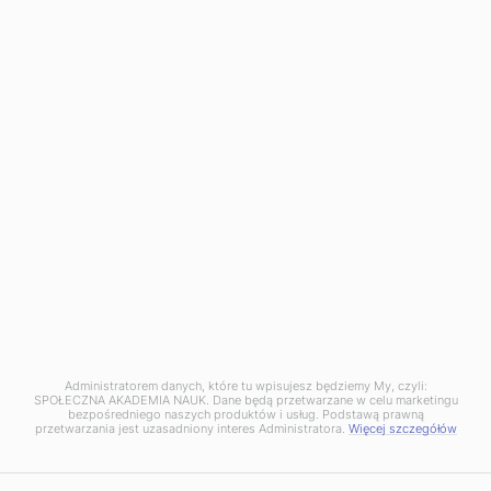
Ośrodki SAN
KONTAKT DO OŚRODKÓW
KONTAKT DO BIUR I UCZELNI
DLA MEDIÓW
REKRUTACJA ONLINE
RODO
POLITYKA PRYWATNOŚCI
KLAUZULA INFORMACYJNA
DEKLARACJA DOSTĘPNOŚCI
© Copyright 2026. All Rights Reserved.
Software by
SmartSpot.Cloud™
Administratorem danych, które tu wpisujesz będziemy My, czyli:
SPOŁECZNA AKADEMIA NAUK. Dane będą przetwarzane w celu marketingu
bezpośredniego naszych produktów i usług. Podstawą prawną
przetwarzania jest uzasadniony interes Administratora.
Więcej szczegółów