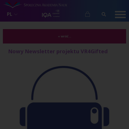
PL
« wróć...
Nowy Newsletter projektu VR4Gifted