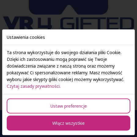
Ustawienia cookies
Serdecznie zapraszamy do zapoznania się z nowym
Ta strona wykorzystuje do swojego działania pliki Cookie.
Newsletterem projektu
VR4Gifted
.
Dzięki ich zastosowaniu mogą poprawić się Twoje
doświadczenia związane z naszą stroną oraz możemy
pokazywać Ci spersonalizowane reklamy. Masz możliwość
2nd Newsletter
222 KB
wyboru jakie skrypty (pliki cookie) możemy wykorzystywać.
Czytaj zasady prywatności.
Ustaw preferencje
Włącz wszystkie
Oferta studiów