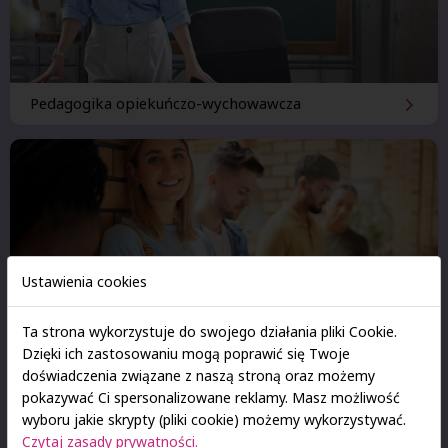
Pedagogika opiekuńczo-wychowawcza
Ustawienia cookies
Ta strona wykorzystuje do swojego działania pliki Cookie.
Dzięki ich zastosowaniu mogą poprawić się Twoje
doświadczenia związane z naszą stroną oraz możemy
Resocjalizacja z
socjoterapią
pokazywać Ci spersonalizowane reklamy. Masz możliwość
wyboru jakie skrypty (pliki cookie) możemy wykorzystywać.
Czytaj zasady prywatności.