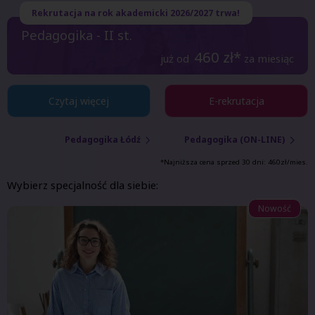
Rekrutacja na rok akademicki 2026/2027 trwa!
Pedagogika - II st.
460
zł*
już od
za miesiąc
Czytaj więcej
E-rekrutacja
Pedagogika Łódź
Pedagogika (ON-LINE)
*Najniższa cena sprzed 30 dni:
460
zł/mies.
Wybierz specjalność dla siebie:
Nowość