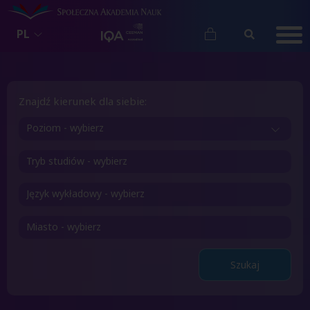
PL
Znajdź kierunek dla siebie:
Poziom - wybierz
Szukaj