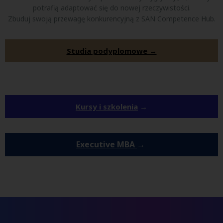
potrafią adaptować się do nowej rzeczywistości.
Zbuduj swoją przewagę konkurencyjną z SAN Competence Hub.
Studia podyplomowe →
Kursy i szkolenia
→
Executive MBA
→