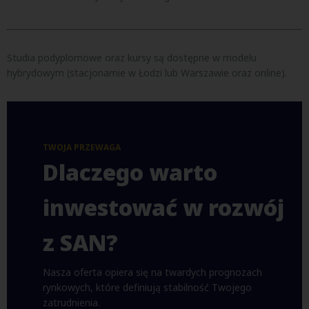
Studia podyplomowe oraz kursy są dostępne w modelu
hybrydowym (stacjonarnie w Łodzi lub Warszawie oraz online).
TWOJA PRZEWAGA
Dlaczego warto
inwestować w rozwój
z SAN?
Nasza oferta opiera się na twardych prognozach
rynkowych, które definiują stabilność Twojego
zatrudnienia.