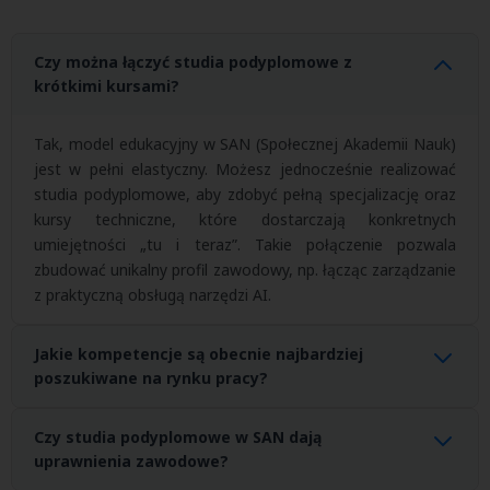
Czy można łączyć studia podyplomowe z
krótkimi kursami?
Tak, model edukacyjny w SAN (Społecznej Akademii Nauk)
jest w pełni elastyczny. Możesz jednocześnie realizować
studia podyplomowe, aby zdobyć pełną specjalizację oraz
kursy techniczne, które dostarczają konkretnych
umiejętności „tu i teraz”. Takie połączenie pozwala
zbudować unikalny profil zawodowy, np. łącząc zarządzanie
z praktyczną obsługą narzędzi AI.
Jakie kompetencje są obecnie najbardziej
poszukiwane na rynku pracy?
Według aktualnych trendów najbardziej pożądane są
Czy studia podyplomowe w SAN dają
kompetencje z obszaru
cyberbezpieczeństwa, ochrony
uprawnienia zawodowe?
danych (RODO), zrównoważonego rozwoju (ESG) oraz