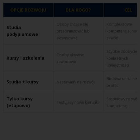
OPCJE ROZWOJU
DLA KOGO?
CEL
Osoby chcące się
Kompleksowe
Studia
przebranżowić lub
kompetencje, now
podyplomowe
awansować
zawód
Szybkie zdobycie
Osoby aktywne
Kursy i szkolenia
konkretnych
zawodowo
umiejętności
Budowa unikalneg
Studia + kursy
Nastawieni na rozwój
profilu
Tylko kursy
Stopniowy rozwój
Testujący nowe kierunki
(etapowo)
kompetencji