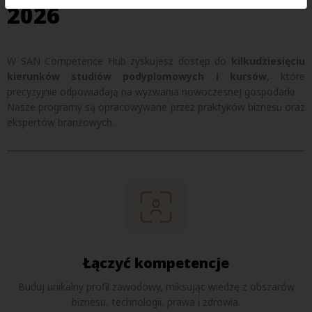
2026
W SAN Competence Hub zyskujesz dostęp do
kilkudziesięciu
kierunków studiów podyplomowych i kursów
, które
precyzyjnie odpowiadają na wyzwania nowoczesnej gospodarki.
Nasze programy są opracowywane przez praktyków biznesu oraz
ekspertów branżowych.
Łączyć kompetencje
Buduj unikalny profil zawodowy, miksując wiedzę z obszarów
biznesu, technologii, prawa i zdrowia.