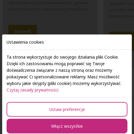
specjalistów z psychotraumatologii, geriatrii
specjaliści w
(Silver Economy) i nowoczesnej rehabilitacji.
w każdym sekt
korporacje te
Sprawdź
ofertę...
Sprawdź
Ustawienia cookies
ofertę...
Ta strona wykorzystuje do swojego działania pliki Cookie.
Dzięki ich zastosowaniu mogą poprawić się Twoje
doświadczenia związane z naszą stroną oraz możemy
pokazywać Ci spersonalizowane reklamy. Masz możliwość
wyboru jakie skrypty (pliki cookie) możemy wykorzystywać.
Czytaj zasady prywatności.
ELASTYCZNOŚĆ
Szeroka oferta — Twoja
Ustaw preferencje
przewaga na rynku pracy
Włącz wszystkie