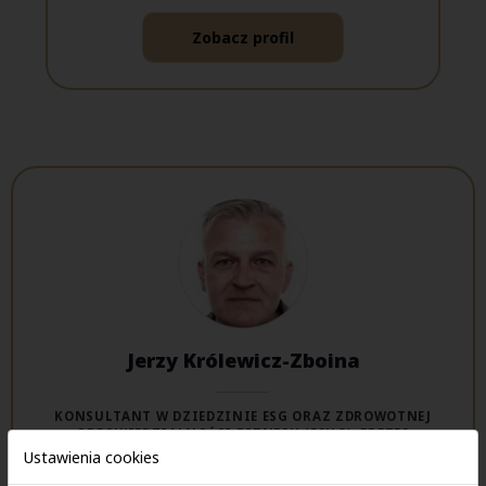
Zobacz profil
Jerzy Królewicz-Zboina
KONSULTANT W DZIEDZINIE ESG ORAZ ZDROWOTNEJ
ODPOWIEDZIALNOŚCI BIZNESU (ESHG); PREZES
POLSKIEGO TOWARZYSTWA MARKETINGU MEDYCZNEGO.
Ustawienia cookies