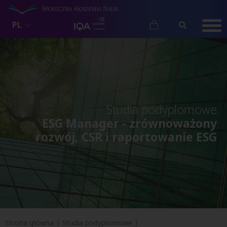
PL
Studia podyplomowe
ESG Manager - zrównoważony
rozwój, CSR i raportowanie ESG
Strona główna
Studia podyplomowe