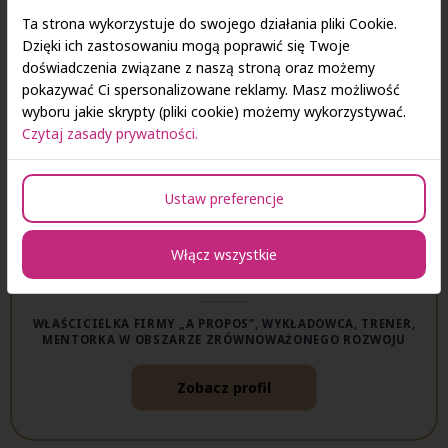
Zobacz profil
Ta strona wykorzystuje do swojego działania pliki Cookie.
Dzięki ich zastosowaniu mogą poprawić się Twoje
doświadczenia związane z naszą stroną oraz możemy
pokazywać Ci spersonalizowane reklamy. Masz możliwość
wyboru jakie skrypty (pliki cookie) możemy wykorzystywać.
Czytaj zasady prywatności.
Ustaw preferencje
Włącz wszystkie
Wioletta Fabrycka
WŁAŚCICIELKA FIRMY „A PROPOS”, WYKŁADOWCA, TRENER,
MENTORKA W OBSZARZE ZRÓWNOWAŻONEGO ROZWOJU
Zobacz profil