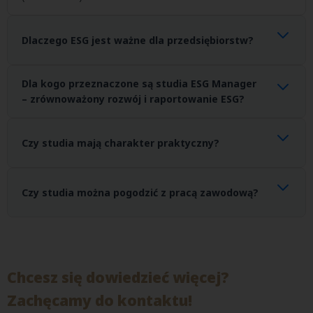
Dlaczego ESG jest ważne dla przedsiębiorstw?
Coraz więcej firm musi spełniać wymagania dotyczące
Dla kogo przeznaczone są studia ESG Manager
raportowania zrównoważonego rozwoju oraz wdrażania
– zrównoważony rozwój i raportowanie ESG?
standardów ESG wynikających z regulacji Unii Europejskiej.
Studia skierowane są do osób pracujących w biznesie,
administracji publicznej oraz organizacjach wdrażających
Czy studia mają charakter praktyczny?
strategie zrównoważonego rozwoju.
Tak. Program studiów obejmuje analizę przypadków oraz
przygotowanie do wdrażania standardów ESG w organizacjach.
Czy studia można pogodzić z pracą zawodową?
Tak. Zajęcia odbywają się w trybie weekendowym.
Chcesz się dowiedzieć więcej?
Zachęcamy do kontaktu!