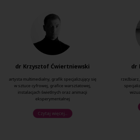
dr Krzysztof Ćwiertniewski
dr 
artysta multimedialny, grafik specjalizujący się
rzeźbiarz,
w sztuce cyfrowej, grafice warsztatowej,
specjali
instalacjach świetlnych oraz animacji
wizua
eksperymentalnej
Czytaj więcej...