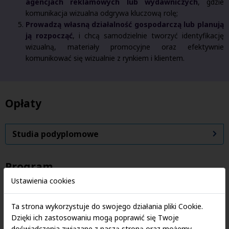
agencjach reklamowych lub wydawniczych
, gdzie
komunikacja wizualna odgrywa kluczową rolę;
Prowadzą własną działalność gospodarczą lub planują
ją rozpocząć
, i chcą samodzielnie tworzyć identyfikację
wizualną, materiały promocyjne oraz efektywnie
komunikować się wizualnie z rynkiem i klientem.
Opłaty
Studia podyplomowe
Program
Ustawienia cookies
Cele studiów
Ta strona wykorzystuje do swojego działania pliki Cookie.
Dzięki ich zastosowaniu mogą poprawić się Twoje
doświadczenia związane z naszą stroną oraz możemy