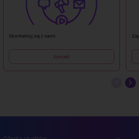
Skontaktuj się z nami
Zap
Kontakt
Oferta studiów