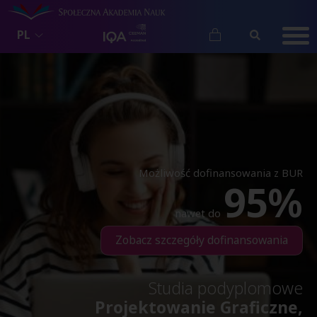
PL
Możliwość dofinansowania z BUR
95%
nawet do
Zobacz szczegóły dofinansowania
Studia podyplomowe
Projektowanie Graficzne,