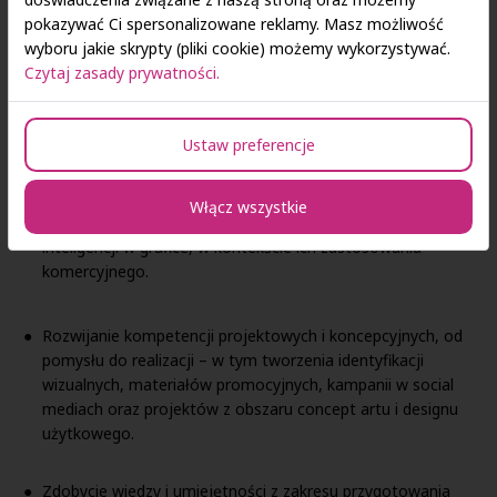
Przygotowanie specjalistów do pracy w branży kreatywnej,
pokazywać Ci spersonalizowane reklamy. Masz możliwość
reklamowej i multimedialnej, poprzez rozwinięcie
wyboru jakie skrypty (pliki cookie) możemy wykorzystywać.
praktycznych umiejętności w zakresie projektowania
Czytaj zasady prywatności.
graficznego, animacji, fotografii, wideo marketingu oraz
komunikacji wizualnej.
Ustaw preferencje
Opanowanie zaawansowanych narzędzi graficznych i
multimedialnych, takich jak Adobe Photoshop, Illustrator,
Włącz wszystkie
After Effects, narzędzia do digitalizacji 3D i sztucznej
inteligencji w grafice, w kontekście ich zastosowania
komercyjnego.
Rozwijanie kompetencji projektowych i koncepcyjnych, od
pomysłu do realizacji – w tym tworzenia identyfikacji
wizualnych, materiałów promocyjnych, kampanii w social
mediach oraz projektów z obszaru concept artu i designu
użytkowego.
Zdobycie wiedzy i umiejętności z zakresu przygotowania