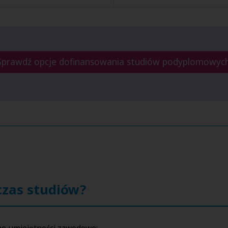
Sprawdź opcje dofinansowania studiów podyplomowyc
czas studiów?
lne umiejętności zawodowe: