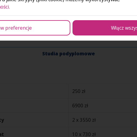
ości.
w preferencje
Włącz wszy
Studia podyplomowe
250 zł
6900 zł
ty
2 x 3550 zł
at
10 x 730 zł