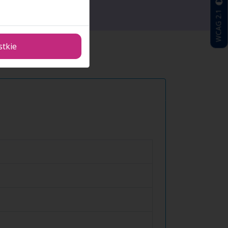
WCAG 2.1
stkie