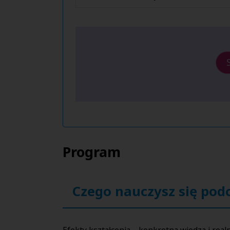
Program
Czego nauczysz się pod
Efekty kształcenia – konkretna wiedza i rea