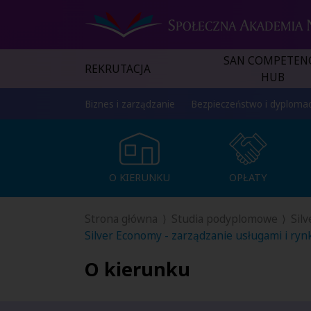
SAN COMPETEN
REKRUTACJA
HUB
Biznes i zarządzanie
Bezpieczeństwo i dyplomac
O KIERUNKU
OPŁATY
O KIERUNKU
OPŁATY
Strona główna
Studia podyplomowe
Sil
Silver Economy - zarządzanie usługami i ry
O kierunku