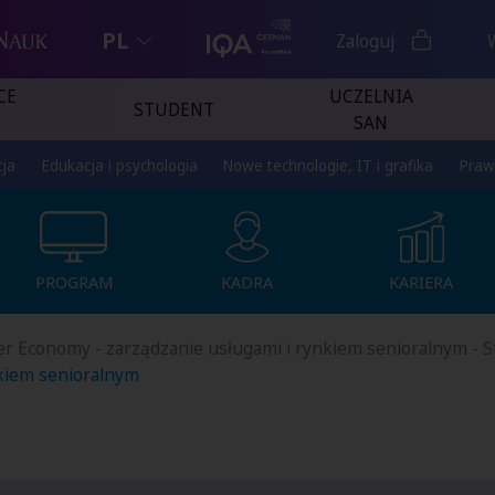
PL
Zaloguj
CE
UCZELNIA
STUDENT
SAN
ja
Edukacja i psychologia
Nowe technologie, IT i grafika
Praw
PROGRAM
KADRA
KARIERA
PROGRAM
KADRA
KARIERA
ver Economy - zarządzanie usługami i rynkiem senioralnym -
nkiem senioralnym