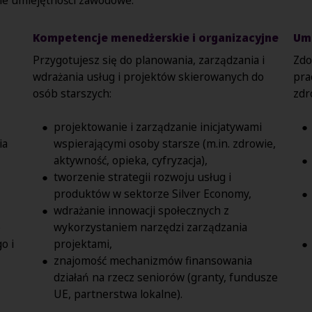
Kompetencje menedżerskie i organizacyjne
Umi
Przygotujesz się do planowania, zarządzania i
Zdo
wdrażania usług i projektów skierowanych do
pra
osób starszych:
zdr
projektowanie i zarządzanie inicjatywami
ia
wspierającymi osoby starsze (m.in. zdrowie,
aktywność, opieka, cyfryzacja),
tworzenie strategii rozwoju usług i
produktów w sektorze Silver Economy,
wdrażanie innowacji społecznych z
o
wykorzystaniem narzędzi zarządzania
o i
projektami,
znajomość mechanizmów finansowania
działań na rzecz seniorów (granty, fundusze
UE, partnerstwa lokalne).