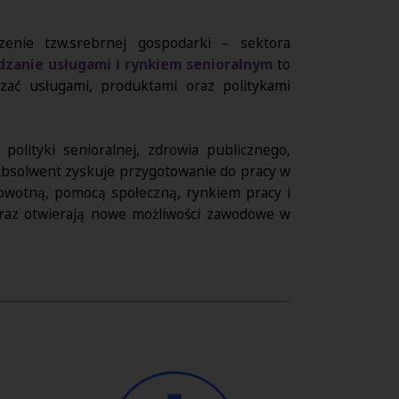
zenie tzw.
srebrnej gospodarki – sektora
ądzanie usługami i rynkiem senioralnym
to
dzać usługami, produktami oraz politykami
olityki senioralnej, zdrowia publicznego,
. Absolwent zyskuje przygotowanie do pracy w
owotną, pomocą społeczną, rynkiem pracy i
oraz otwierają nowe możliwości zawodowe w