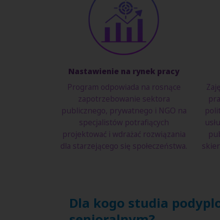
Nastawienie na rynek pracy
Program odpowiada na rosnące
Zaj
zapotrzebowanie sektora
pra
publicznego, prywatnego i NGO na
poli
specjalistów potrafiących
usłu
projektować i wdrażać rozwiązania
pub
dla starzejącego się społeczeństwa.
skie
Dla kogo studia podypl
senioralnym?