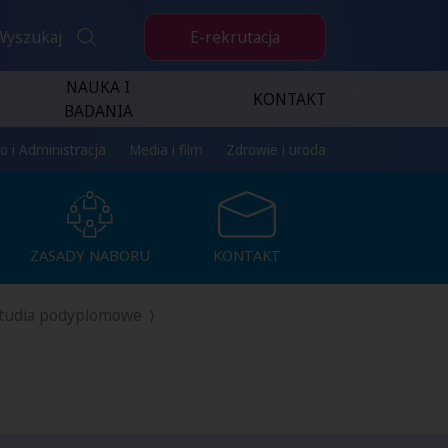
E-rekrutacja
Wyszukaj
NAUKA I
KONTAKT
BADANIA
o i Administracja
Media i film
Zdrowie i uroda
ZASADY NABORU
KONTAKT
ZASADY NABORU
KONTAKT
 Studia podyplomowe