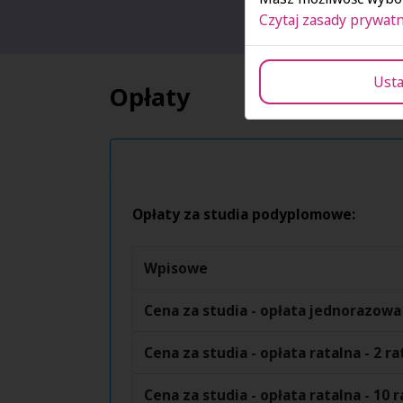
Czytaj zasady prywatn
Usta
Opłaty
Opłaty za studia podyplomowe:
Wpisowe
Cena za studia - opłata jednorazowa
Cena za studia - opłata ratalna - 2 ra
Cena za studia - opłata ratalna - 10 r