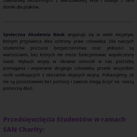
zawodową bezdomnych z warszawskiej Woli i buduje z nimi
domki dla ptaków.
Społeczna Akademia Nauk
angażuje się w wiele inicjatyw,
którym przyświeca idea ochrony praw człowieka. Dla naszych
studentów poczucie bezpieczeństwa oraz jedności są
wartościami, bez których nie może funkcjonować współczesny
świat. Wybuch wojny w Ukrainie umocnił w nas potrzebę
pomagania i wspieranie drugiego człowieka, przede wszystkim
osób uciekających z obszarów objętych wojną. Pokazujemy, że
nie są pozostawieni bez pomocy i zawsze mogą liczyć na naszą
pomocną dłoń.
Przedsięwzięcia Studentów w ramach
SAN Charity: