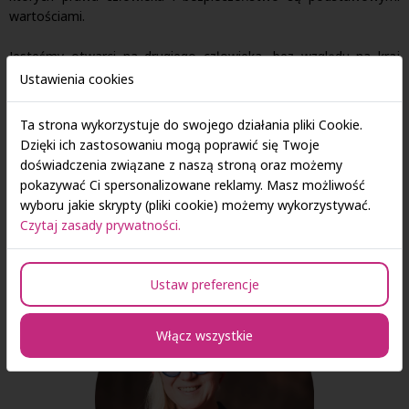
wartościami.
Jesteśmy otwarci na drugiego człowieka, bez względu na kraj
pochodzenia czy inne bariery kulturowe, dlatego też budujemy
Ustawienia cookies
przestrzeń wolną od nietolerancji i podziałów. Tworzymy miejsce
dialogu i umożliwiamy studentom wymianę swoich poglądów
Ta strona wykorzystuje do swojego działania pliki Cookie.
oraz kształtujemy charakter osób u nas studiujących. Studenci
Dzięki ich zastosowaniu mogą poprawić się Twoje
naszej uczelni biorą czynny udział w różnych wolontariatach i
doświadczenia związane z naszą stroną oraz możemy
organizacjach wspierających osoby potrzebujące. Działania te
pokazywać Ci spersonalizowane reklamy. Masz możliwość
prowadzone są pod opieką koordynatorki międzykulturowej SAN
wyboru jakie skrypty (pliki cookie) możemy wykorzystywać.
- Mariny Hulii.
Czytaj zasady prywatności.
Ustaw preferencje
Włącz wszystkie