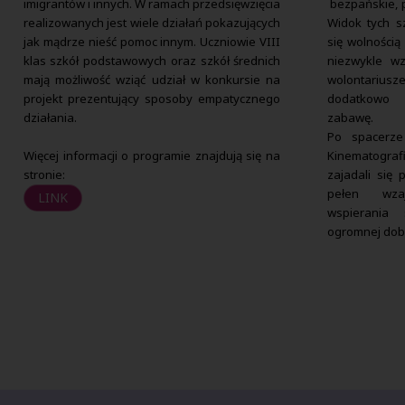
imigrantów i innych. W ramach przedsięwzięcia
bezpańskie, p
realizowanych jest wiele działań pokazujących
Widok tych sz
jak mądrze nieść pomoc innym. Uczniowie VIII
się wolnością
klas szkół podstawowych oraz szkół średnich
niezwykle wz
mają możliwość wziąć udział w konkursie na
wolontariusze
projekt prezentujący sposoby empatycznego
dodatkowo w
działania.
zabawę.
Po spacerze
Więcej informacji o programie znajdują się na
Kinematogra
stronie:
zajadali się 
pełen wza
LINK
wspierania
ogromnej dob