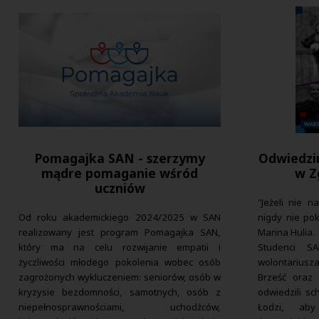
Pomagajka SAN - szerzymy
Odwiedzi
mądre pomaganie wśród
w Z
uczniów
"Jeżeli nie n
Od roku akademickiego 2024/2025 w SAN
nigdy nie pok
realizowany jest program Pomagajka SAN,
Marina Hulia.
który ma na celu rozwijanie empatii i
Studenci 
życzliwości młodego pokolenia wobec osób
wolontariusz
zagrożonych wykluczeniem: seniorów, osób w
Brześć oraz
kryzysie bezdomności, samotnych, osób z
odwiedzili s
niepełnosprawnościami, uchodźców,
Łodzi, ab