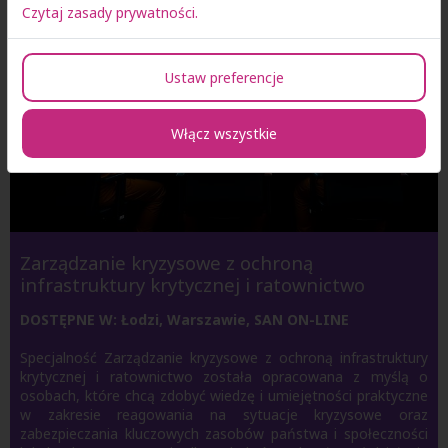
Czytaj zasady prywatności.
Ustaw preferencje
Włącz wszystkie
Zarządzanie kryzysowe z ochroną
infrastruktury krytycznej i ratownictwo
DOSTĘPNE W: Łodzi, Warszawie, SAN ON-LINE
Specjalność Zarządzanie kryzysowe z ochroną infrastruktury
krytycznej i ratownictwo została opracowana z myślą o
osobach, które chcą zdobyć wiedzę i umiejętności praktyczne
w zakresie reagowania na sytuacje kryzysowe oraz
zabezpieczania kluczowych zasobów państwa i społeczności