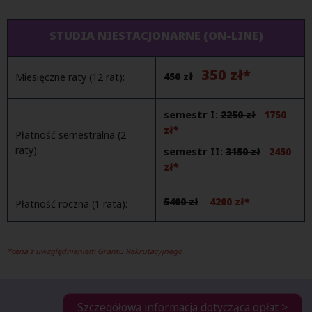
STUDIA NIESTACJONARNE (ON-LINE)
350 zł*
450 zł
Miesięczne raty (12 rat):
semestr I:
2250 zł
1750
zł*
Płatność semestralna (2
raty):
semestr II:
3150 zł
2450
zł*
5400 zł
4200 zł*
Płatność roczna (1 rata):
*cena z uwzględnieniem Grantu Rekrutacyjnego
Szczegółowa informacja dotycząca opłat >