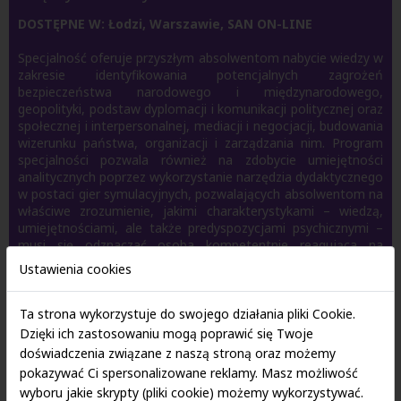
DOSTĘPNE W: Łodzi, Warszawie, SAN ON-LINE
Specjalność oferuje przyszłym absolwentom nabycie wiedzy w
zakresie identyfikowania potencjalnych zagrożeń
bezpieczeństwa narodowego i międzynarodowego,
geopolityki, podstaw dyplomacji i komunikacji politycznej oraz
społecznej i interpersonalnej, mediacji i negocjacji, budowania
wizerunku państwa, organizacji i zarządzania nim. Program
specjalności pozwala również na zdobycie umiejętności
analitycznych poprzez wykorzystanie narzędzia dydaktycznego
w postaci gier symulacyjnych, pozwalających absolwentom na
właściwe zrozumienie, jakimi charakterystykami – wiedzą,
umiejętnościami, ale także predyspozycjami psychicznymi –
musi się odznaczać osoba kompetentnie reagująca na
zagrożenia w obszarze bezpieczeństwa.
Ustawienia cookies
Ta strona wykorzystuje do swojego działania pliki Cookie.
Czytaj więcej
Dzięki ich zastosowaniu mogą poprawić się Twoje
doświadczenia związane z naszą stroną oraz możemy
pokazywać Ci spersonalizowane reklamy. Masz możliwość
wyboru jakie skrypty (pliki cookie) możemy wykorzystywać.