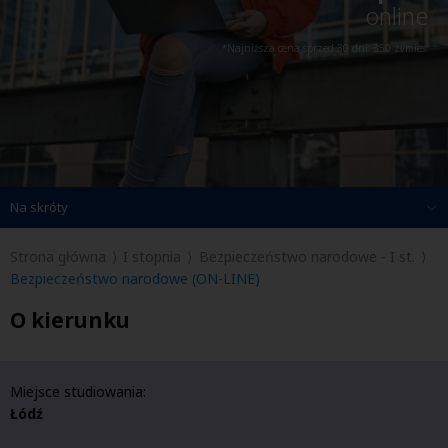
online
*Najniższa cena sprzed 30 dni: 350 zł/mies.
Na skróty
Strona główna
I stopnia
Bezpieczeństwo narodowe - I st.
Bezpieczeństwo narodowe (ON-LINE)
O kierunku
Miejsce studiowania:
Łódź