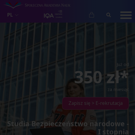
PL
Już od
350 zł*
za miesiąc
Zapisz się > E-rekrutacja
Studia Bezpieczeństwo narodowe -
I stopnia