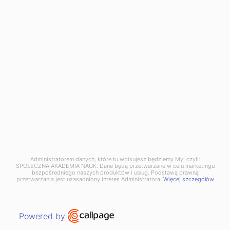
insp. mgr Dariusz Walichnowski
Administratorem danych, które tu wpisujesz będziemy My, czyli:
SPOŁECZNA AKADEMIA NAUK. Dane będą przetwarzane w celu marketingu
bezpośredniego naszych produktów i usług. Podstawą prawną
przetwarzania jest uzasadniony interes Administratora.
Więcej szczegółów
Open link in new window
Powered by
WCAG 2.1