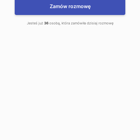
Warszawa
Zamów rozmowę
*Najniższa cena sprzed 30 dni: 600 zł/mies.
Jesteś już
36
osobą, która zamówiła dzisiaj rozmowę
Na skróty
Strona główna
II stopnia
Bezpieczeństwo narodowe - II st.
Bezpieczeństwo narodowe Warszawa
O kierunku
Miejsce studiowania:
Warszawa