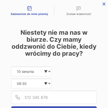
Możliwości kontaktu
PL
Zadzwońcie do mnie później
Zostaw wiadomość
Niestety nie ma nas w
biurze. Czy mamy
oddzwonić do Ciebie, kiedy
Już od
wrócimy do pracy?
600 zł*
Date and time slection for sch
Wybierz datę
za miesiąc
Wybierz godzinę
Zapisz się > E-rekrutacja
Podaj
Numer
Studia Bezpieczeństwo narodowe -
II stopnia