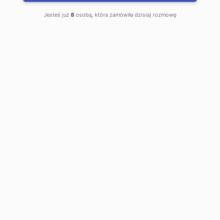
Warszawa
Jesteś już
8
osobą, która zamówiła dzisiaj rozmowę
*Najniższa cena sprzed 30 dni: 625 zł/mies.
Na skróty
Strona główna
II stopnia
Zarządzanie - II st.
Zarządzanie Warszawa
O kierunku
Czas trwania studiów:
2 lata