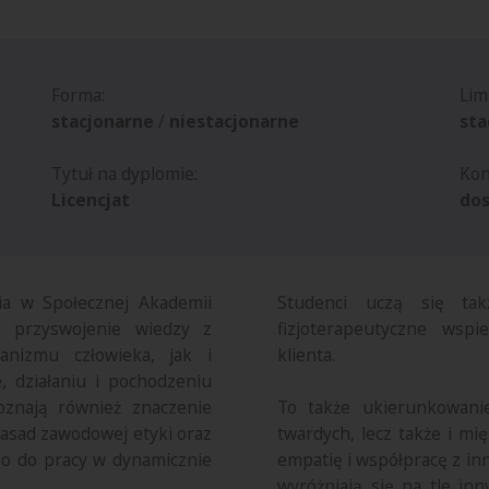
Forma:
Lim
stacjonarne
/
niestacjonarne
sta
Tytuł na dyplomie:
Kon
Licencjat
dos
ia w Społecznej Akademii
Studenci uczą się tak
 przyswojenie wiedzy z
fizjoterapeutyczne wspi
ganizmu człowieka, jak i
klienta.
, działaniu i pochodzeniu
oznają również znaczenie
To także ukierunkowanie
 zasad zawodowej etyki oraz
twardych, lecz także i mi
go do pracy w dynamicznie
empatię i współpracę z in
wyróżniają się na tle in