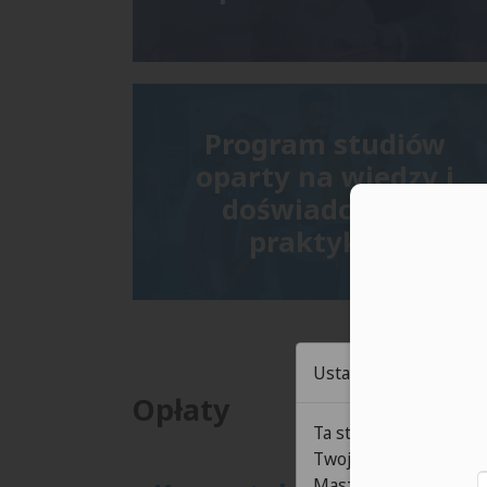
Program studiów
oparty na wiedzy i
doświadczeniu
Moż
praktyków
Ustawienia cookies
Opłaty
Ta strona wykorzystuj
Twoje doświadczenia 
Masz możliwość wybor