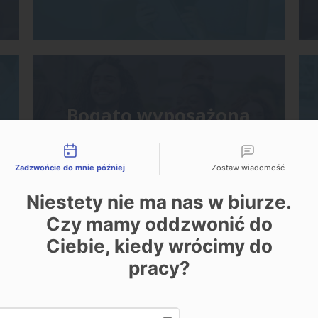
Bogato wyposażona
baza dydaktyczna
liwości kontaktu
Zadzwońcie do mnie później
Zostaw wiadomość
Niestety nie ma nas w biurze.
Czy mamy oddzwonić do
Ciebie, kiedy wrócimy do
pracy?
e do swojego działania pliki Cookie. Dzięki ich zastosowaniu
związane z naszą stroną oraz możemy pokazywać Ci spersona
Date and time slection for sch
Wybierz datę
u jakie skrypty (pliki cookie) możemy wykorzystywać.