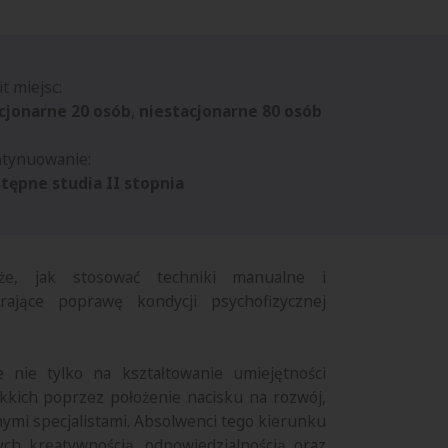
it miejsc:
cjonarne 20 osób
,
niestacjonarne 80 osób
tynuowanie:
tępne studia II stopnia
że, jak stosować techniki manualne i
erające poprawę kondycji psychofizycznej
 nie tylko na kształtowanie umiejętności
ękkich poprzez położenie nacisku na rozwój,
nymi specjalistami. Absolwenci tego kierunku
nych kreatywnością, odpowiedzialnością oraz