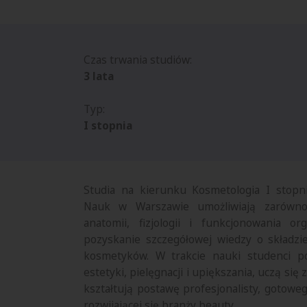
Czas trwania studiów:
3 lata
Typ:
I stopnia
Studia na kierunku Kosmetologia I stopn
Nauk w Warszawie umożliwiają zarówno
anatomii, fizjologii i funkcjonowania or
pozyskanie szczegółowej wiedzy o składzie
kosmetyków. W trakcie nauki studenci p
estetyki, pielęgnacji i upiększania, uczą się
kształtują postawę profesjonalisty, gotowe
rozwijającej się branży beauty.