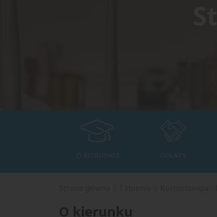
S
O KIERUNKU
OPŁATY
Strona główna
I stopnia
Kosmetologia - I
O kierunku