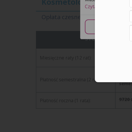
Kosmetologia SAN Wars
Czytaj zasady prywatn
Opłata czesnego na pierwszym
Usta
STUDIA STACJO
810 z
Miesięczne raty (12 rat):
semes
Płatność semestralna (2 raty):
semes
9720 
Płatność roczna (1 rata):