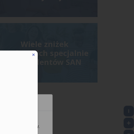
Wiele zniżek
studenckich specjalnie
dla studentów SAN
 mogą poprawić się
lizowane reklamy.
eduled call