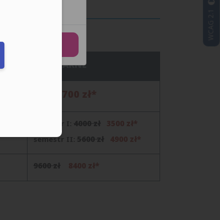
WCAG 2.1
stkie
elefonu w formacie E164
A NIESTACJONARNE
700 zł*
800 zł
4000 zł
3500 zł*
semestr I:
):
5600 zł
4900 zł*
semestr II:
9600 zł
8400 zł*