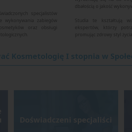
dbałością o jakość wykony
wiadczonych specjalistów
ie wykonywania zabiegów
Studia te kształtują w
kosmetyków oraz obsługi
ekspertów, którzy potra
tologicznych.
promując zdrowy styl życi
ać Kosmetologię I stopnia w Społ
e
u
Doświadczeni specjaliści