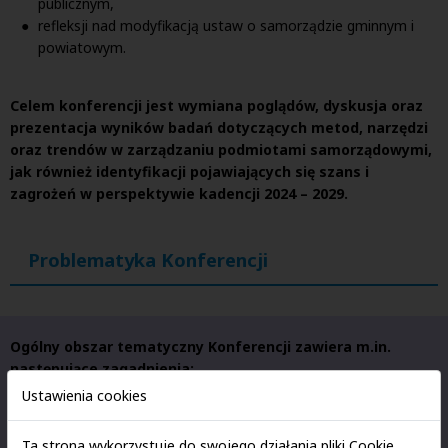
publicznym,
refleksji nad modyfikacją ustaw o samorządzie gminnym i
powiatowym.
Celem konferencji jest wymiana poglądów, dyskusja oraz
prezentacja wyników badań dotyczących metod, narzędzi
oraz trendów w zarządzaniu podmiotami samorządowymi,
jak również identyfikacji pojawiających się szans i
zagrożeń w perspektywie kadencji 2024 – 2029.
Problematyka Konferencji
Ogólny obszar tematyczny Konferencji zawiera m.in.
następujące zagadnienia:
Ustawienia cookies
Strategia rozwoju jednostki samorządu terytorialnego;
Fundusze unijne i możliwości ich wykorzystywania przy
Ta strona wykorzystuje do swojego działania pliki Cookie.