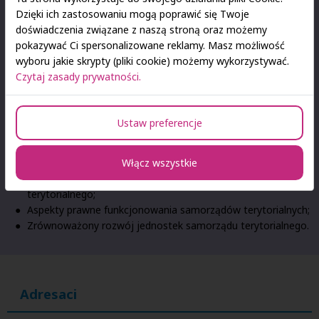
realizacji celów jednostek samorządu terytorialnego;
Dzięki ich zastosowaniu mogą poprawić się Twoje
Strategie skutecznej komunikacji w samorządzie
doświadczenia związane z naszą stroną oraz możemy
terytorialnym;
pokazywać Ci spersonalizowane reklamy. Masz możliwość
Aspekty finansowe w realizacji strategii jednostki samorządu
wyboru jakie skrypty (pliki cookie) możemy wykorzystywać.
terytorialnego;
Czytaj zasady prywatności.
Zarządzanie projektami w jednostce samorządu
terytorialnego;
Wykorzystanie technologii informatycznych w zarządzaniu
Ustaw preferencje
podmiotami samorządowymi;
Podejście procesowe w administracji oraz w
Włącz wszystkie
przedsiębiorstwach samorządowych;
Samowystarczalność energetyczna jednostki samorządu
terytorialnego;
Aspekty prawne funkcjonowania samorządów terytorialnych;
Zrównoważony rozwój jednostek samorządu terytorialnego.
Adresaci