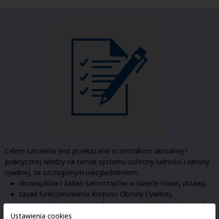
Celem szkolenia jest przekazanie uczestnikom aktualnej i
praktycznej wiedzy na temat systemu ochrony ludności i obrony
cywilnej, ze szczególnym uwzględnieniem:
obowiązków i zadań samorządów w świetle nowej ustawy,
zasad funkcjonowania Korpusu Obrony Cywilnej,
organizacji zasobów oraz finansowania działań ochronnych,
współpracy z innymi podmiotami i instytucjami na poziomie
Ustawienia cookies