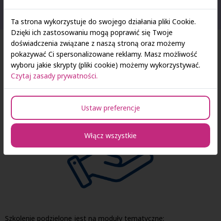
lokalnym.
Ta strona wykorzystuje do swojego działania pliki Cookie.
Dzięki ich zastosowaniu mogą poprawić się Twoje
doświadczenia związane z naszą stroną oraz możemy
pokazywać Ci spersonalizowane reklamy. Masz możliwość
Tematyka szkolenia
wyboru jakie skrypty (pliki cookie) możemy wykorzystywać.
Czytaj zasady prywatności.
Ustaw preferencje
Włącz wszystkie
Szkolenie podzielone jest na moduły tematyczne: