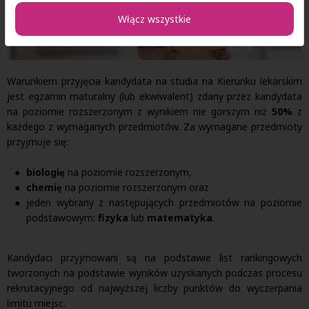
Włącz wszystkie
Warunkiem przyjęcia kandydata na studia na Kierunku lekarskim
jest egzamin maturalny (lub ekwiwalent) zdany przez kandydata
na poziomie rozszerzonym z wynikiem nie gorszym niż
50%
z
każdego z wymaganych przedmiotów. Za wymagane przedmioty
przyjmuje się:
biologię
na poziomie rozszerzonym,
chemię
na poziomie rozszerzonym oraz
jeden wybrany z następujących przedmiotów na poziomie
podstawowym:
fizyka
lub
matematyka
.
Kandydaci przyjmowani są na podstawie list rankingowych
tworzonych na podstawie wyników uzyskanych podczas procesu
rekrutacyjnego od najwyższej liczby punktów do wyczerpania
limitu miejsc.