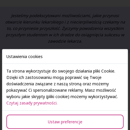
Jesteśmy podekscytowani możliwościami, jakie przynosi
otwarcie kierunku lekarskiego i z niecierpliwością czekamy na
to, co przyniesie przyszłość. Życzymy powodzenia wszystkim
przyszłym studentom w ich drodze do osiągnięcia sukcesu w
zawodzie lekarza.
Ustawienia cookies
Zasady rekrutacji
Ta strona wykorzystuje do swojego działania pliki Cookie.
Dzięki ich zastosowaniu mogą poprawić się Twoje
doświadczenia związane z naszą stroną oraz możemy
pokazywać Ci spersonalizowane reklamy. Masz możliwość
wyboru jakie skrypty (pliki cookie) możemy wykorzystywać.
Czytaj zasady prywatności.
Ustaw preferencje