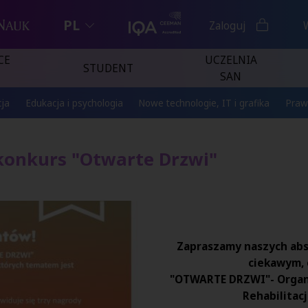
PL
Zaloguj
CE
UCZELNIA
STUDENT
SAN
ja
Edukacja i psychologia
Nowe technologie, IT i grafika
Praw
konkurs "Otwarte Drzwi"
Zapraszamy naszych abs
ciekawym, 
"OTWARTE DRZWI"- Organ
Rehabilitac