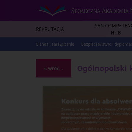
SAN COMPETEN
REKRUTACJA
HUB
Biznes i zarządzanie
Bezpieczeństwo i dyplomac
Ogólnopolski 
« wróć...