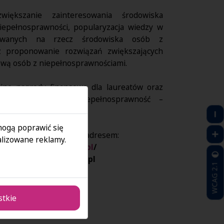
iększanie zainteresowania środowiska
epełnosprawności, popularyzacja wiedzy w
mowanych na rzecz środowiska osób z
z proponowanie rozwiązań zwiększających
wą osób z niepełnosprawnościami.
jne nagrody finansowe dla laureatów oraz
 kwartalnika – „Niepełnosprawność –
ązania”.
 mogą poprawić się
acje można uzyskać pod adresem:
lizowane reklamy.
twartedrzwi.pfron.org.pl
/
em:
konkurs@pfron.org.pl
WCAG 2.1
stkie