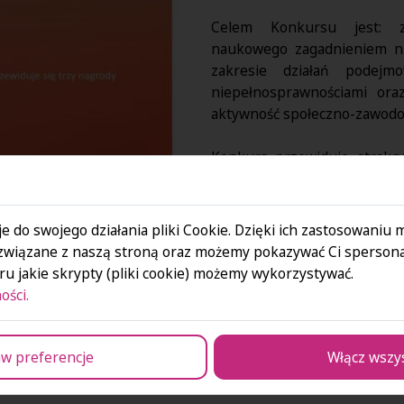
Celem Konkursu jest: zw
naukowego zagadnieniem ni
zakresie działań podej
niepełnosprawnościami ora
aktywność społeczno-zawodo
Konkurs przewiduje atrakcy
promocje prac w ramach
zagadnienia, problemy, rozwi
e do swojego działania pliki Cookie. Dzięki ich zastosowaniu
Wszelkie inform
związane z naszą stroną oraz możemy pokazywać Ci spersona
https://o
u jakie skrypty (pliki cookie) możemy wykorzystywać.
oraz mail
ości.
w preferencje
Włącz wszy