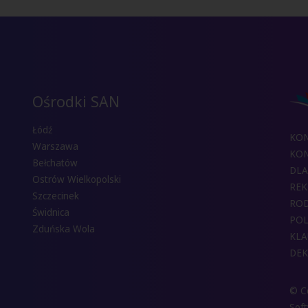
Ośrodki SAN
Łódź
KO
Warszawa
KON
Bełchatów
DLA
Ostrów Wielkopolski
REK
Szczecinek
RO
Świdnica
POL
Zduńska Wola
KLA
DEK
© Co
Sof