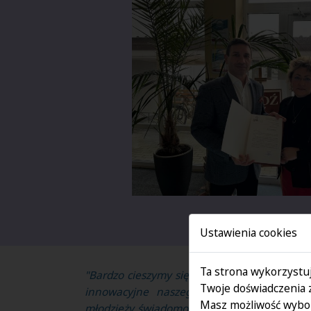
Ustawienia cookies
Ta strona wykorzystuj
"Bardzo cieszymy się, że są wśród nas instytu
Twoje doświadczenia 
innowacyjne naszego liceum. Dzięki taki
Masz możliwość wybor
młodzieży świadomość odpowiedzialności za 