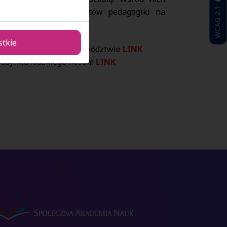
WCAG 2.1
uczniów przez studentów pedagogiki na
środowiska.
stkie
ologiczna szkoła w województwie
LINK
budynku łódzkiego liceum
LINK