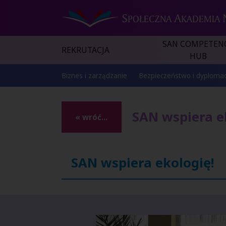
SAN COMPETEN
REKRUTACJA
HUB
Biznes i zarządzanie
Bezpieczeństwo i dyplomac
SAN wspiera e
« wróć...
SAN wspiera ekologię!