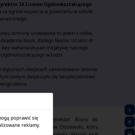
yrektor IX Liceum Ogólnokształcącego
o
za ogrom wsparcia w powstaniu w szkole
ewnętrznego.
unku ochrony środowiska to jeden z celów,
 Akademia Nauk, dlatego Rektor Uczelni dr
N bez wahania wsparł inicjatywę naszego
 Ogólnokształcącego w Łodzi.
algicznych miejscach zamontowano latarnie
 tym samym zwiększyło się bezpieczeństwo
rgii słońca.
 mogą poprawić się
iękowanie odebrał Dyrektor Biura ds.
lizowane reklamy.
połecznym SAN Mirosław Olszewski, który
inicjatyw wspólnie ze szkołą. Wśród nich