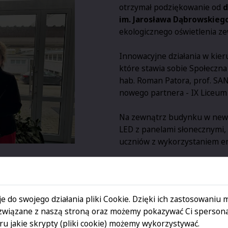
otrzymał podziękowanie od
d
im. Jarosława Dąbrowskieg
ekologicznego oświetlenia z
Innowacyjne działania w kier
które stawia sobie Społeczna
hab. Roman Patora, prof. SA
nowego partnera - IX Liceum
Na zewnątrz budynku w newr
LED z panelami słonecznymi,
uczniów z wykorzystaniem ene
e do swojego działania pliki Cookie. Dzięki ich zastosowaniu
cje, które wspierają działania
W imieniu Rektora podz
związane z naszą stroną oraz możemy pokazywać Ci spersona
m inicjatywom rośnie wśród
współpracy z otoczeniem-s
u jakie skrypty (pliki cookie) możemy wykorzystywać.
stan środowiska naturalnego.
już zapowiedział kolejne 