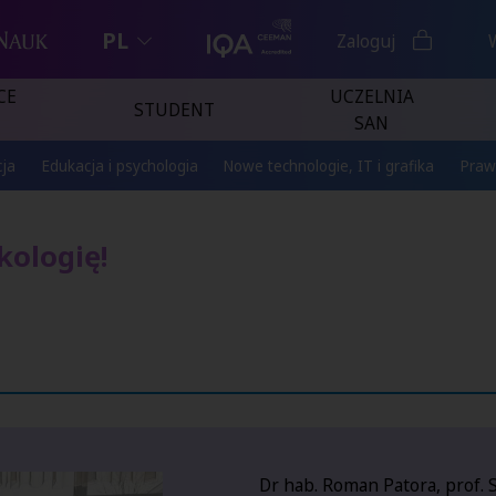
PL
Zaloguj
CE
UCZELNIA
STUDENT
SAN
ja
Edukacja i psychologia
Nowe technologie, IT i grafika
Praw
kologię!
Dr hab. Roman Patora, prof.