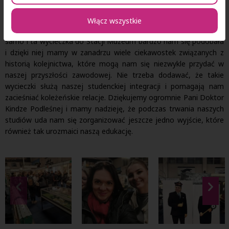
Jako studenci turystyki uwielbiamy wszelkiego rodzaju wycieczki
oraz wyjścia, które w sposób praktyczny poszerzają naszą
Włącz wszystkie
wiedzę i pomagają nam zdobywać nowe doświadczenia. Tak
samo i ta wycieczka do Stacji Muzeum bardzo nam się podobała
i dzięki niej mamy w zanadrzu wiele ciekawostek związanych z
historią kolejnictwa, które mogą nam się niezwykle przydać w
naszej przyszłości zawodowej. Nie trzeba dodawać, że takie
wycieczki służą naszej studenckiej integracji i pomagają nam
zacieśniać koleżeńskie relacje. Dziękujemy ogromnie Pani Doktor
Kindze Podleśnej i mamy nadzieję, że podczas trwania naszych
studiów uda nam się zorganizować jeszcze jedno wyjście, które
również tak urozmaici naszą edukację.