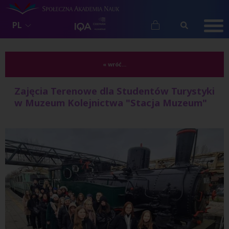
PL
« wróć...
Zajęcia Terenowe dla Studentów Turystyki
w Muzeum Kolejnictwa "Stacja Muzeum"