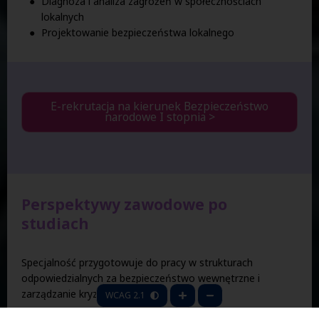
Diagnoza i analiza zagrożeń w społecznościach
lokalnych
Projektowanie bezpieczeństwa lokalnego
E-rekrutacja na kierunek Bezpieczeństwo
narodowe I stopnia >
Perspektywy zawodowe po
studiach
Specjalność przygotowuje do pracy w strukturach
odpowiedzialnych za bezpieczeństwo wewnętrzne i
zarządzanie kryzysowe:
WCAG 2.1