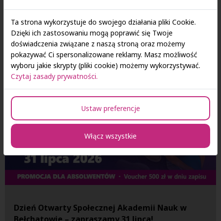
ponad miesiąc oferował uczestnikom możliwość bezpłatnego
udziału w praktycznych kursach prowadzonych przez
Ta strona wykorzystuje do swojego działania pliki Cookie.
ekspertów z różnych dziedzin.
Dzięki ich zastosowaniu mogą poprawić się Twoje
doświadczenia związane z naszą stroną oraz możemy
pokazywać Ci spersonalizowane reklamy. Masz możliwość
wyboru jakie skrypty (pliki cookie) możemy wykorzystywać.
Czytaj zasady prywatności.
Ustaw preferencje
Włącz wszystkie
Dzień Otwarty Społecznej Akademii Nauk w
Bełchatowie – zapraszamy 31 lipca!