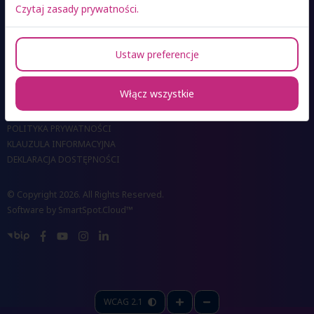
Czytaj zasady prywatności.
KONTAKT DO OŚRODKÓW
Ustaw preferencje
KONTAKT DO BIUR I UCZELNI
DLA MEDIÓW
Włącz wszystkie
REKRUTACJA ONLINE
RODO
POLITYKA PRYWATNOŚCI
KLAUZULA INFORMACYJNA
DEKLARACJA DOSTĘPNOŚCI
© Copyright 2026. All Rights Reserved.
Software by
SmartSpot.Cloud™
WCAG 2.1