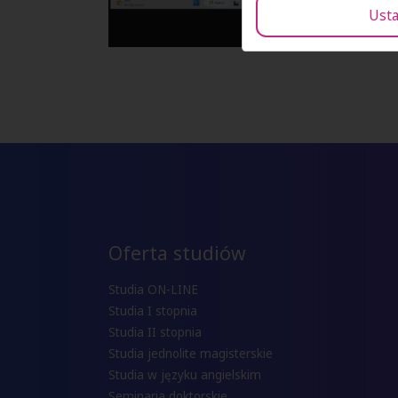
Usta
Oferta studiów
Studia ON-LINE
Studia I stopnia
Studia II stopnia
Studia jednolite magisterskie
Studia w języku angielskim
Seminaria doktorskie