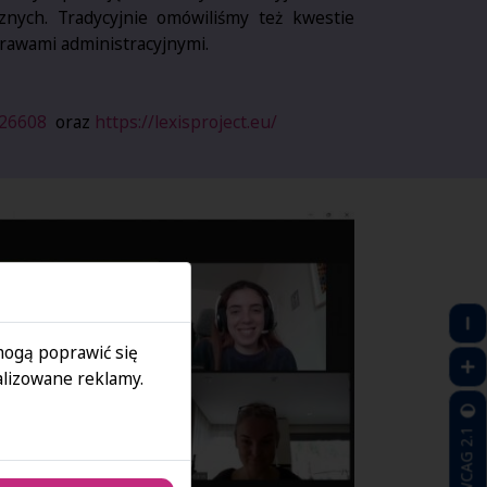
cznych. Tradycyjnie omówiliśmy też kwestie
rawami administracyjnymi.
126608
oraz
https://lexisproject.eu/
 mogą poprawić się
lizowane reklamy.
WCAG 2.1