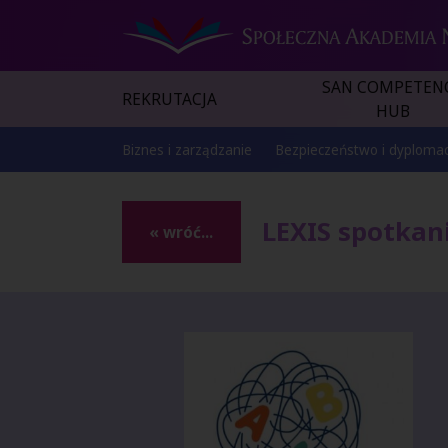
SAN COMPETEN
REKRUTACJA
HUB
Biznes i zarządzanie
Bezpieczeństwo i dyplomac
LEXIS spotkan
« wróć...