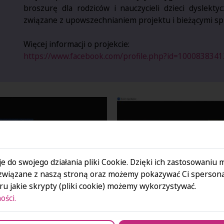
broszurę dla rodziców i nauczycieli dzieci dyslekty
związane z upowszechnianiem projektu i bieżącymi sp
Więcej informacji o projekcie:
https://www.facebook.com/profile.php?id=100083834
e do swojego działania pliki Cookie. Dzięki ich zastosowaniu
związane z naszą stroną oraz możemy pokazywać Ci spersona
u jakie skrypty (pliki cookie) możemy wykorzystywać.
ości.