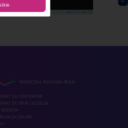
stkie
NTAKT DO OŚRODKÓW
TAKT DO BIUR I UCZELNI
 MEDIÓW
RUTACJA ONLINE
DO