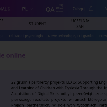
PL
Zaloguj
CE
UCZELNIA
STUDENT
SAN
ja
Edukacja i psychologia
Nowe technologie, IT i grafika
Praw
ie online
22 grudnia partnerzy projektu
LEXIS: Supporting Eng
and Learning of Children with Dyslexia Through the I
Acquisition of Digital Skills
odbyli przedświąteczne s
pierwszego rezultatu projektu, w ramach którego zr
krajach partnerskich. W kolejnych tygodniach Part