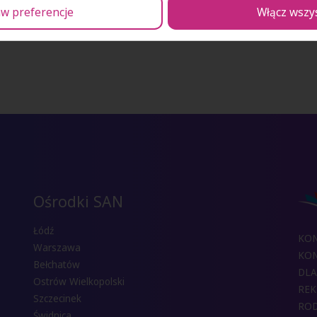
w preferencje
Włącz wszy
Ośrodki SAN
Łódź
KO
Warszawa
KON
Bełchatów
DLA
Ostrów Wielkopolski
REK
Szczecinek
RO
Świdnica