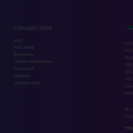
Ośrodki SAN
Łódź
KO
Warszawa
KON
Bełchatów
DLA
Ostrów Wielkopolski
REK
Szczecinek
RO
Świdnica
POL
Zduńska Wola
KLA
DEK
© Co
Sof