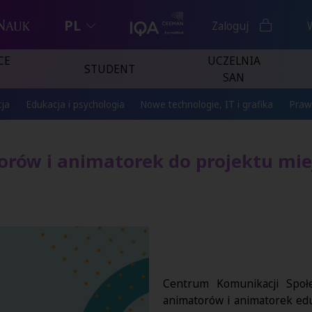
PL
Zaloguj
CE
UCZELNIA
STUDENT
SAN
ja
Edukacja i psychologia
Nowe technologie, IT i grafika
Praw
rów i animatorek do projektu mie
Centrum Komunikacji Społ
animatorów i animatorek ed