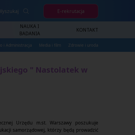
E-rekrutacja
Wyszukaj
NAUKA I
KONTAKT
BADANIA
o i Administracja
Media i film
Zdrowie i uroda
jskiego " Nastolatek w
ecznej Urzędu m.st. Warszawy poszukuje
ukacji samorządowej, którzy będą prowadzić