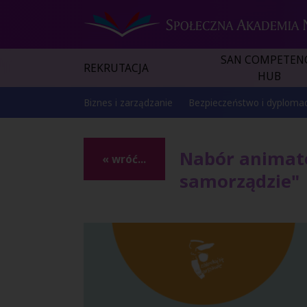
SAN COMPETEN
REKRUTACJA
HUB
Biznes i zarządzanie
Bezpieczeństwo i dyplomac
Nabór animato
« wróć...
samorządzie"