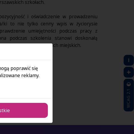
arszawskich szkołach.
ozycyjność i oświadczenie w prowadzeniu
a/ki to nie tylko cenny wpis w życiorysie
prawdzenie umiejętności podczas pracy z
ana podczas szkolenia stanowi doskonałą
zatrudnienie w placówkach miejskich.
 z ofertą.
 mogą poprawić się
lizowane reklamy.
WCAG 2.1
stkie