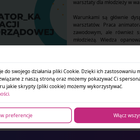
warsztaty dla młodzieży w w
Warunkami są głównie dysp
warsztatów. Praca animator
zawodowym, ale również s
młodzieżą. Wiedza opanow
podstawę do ubiegania się o 
Zachęcamy do zapoznania się
e do swojego działania pliki Cookie. Dzięki ich zastosowaniu
Więcej informacji
związane z naszą stroną oraz możemy pokazywać Ci spersona
u jakie skrypty (pliki cookie) możemy wykorzystywać.
ości.
w preferencje
Włącz wszy