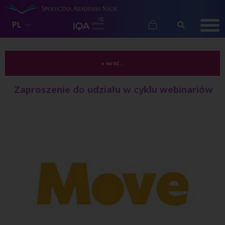
PL
« wróć...
Zaproszenie do udziału w cyklu webinariów