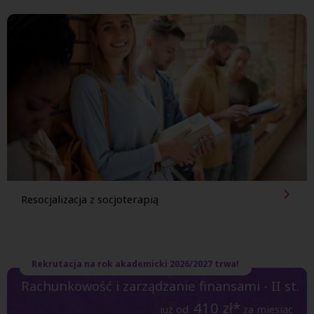
Resocjalizacja z
socjoterapią
Rekrutacja na rok akademicki 2026/2027 trwa!
Rachunkowość i zarządzanie finansami - II st.
410
zł*
już od
za miesiąc