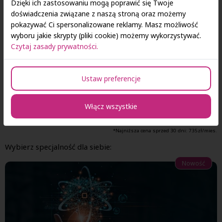
Dzięki ich zastosowaniu mogą poprawić się Twoje
doświadczenia związane z naszą stroną oraz możemy
Rekrutacja na rok akademicki 2026/2027 trwa!
pokazywać Ci spersonalizowane reklamy. Masz możliwość
Sztuczna inteligencja w zastosowaniach - II st.
wyboru jakie skrypty (pliki cookie) możemy wykorzystywać.
Czytaj zasady prywatności.
735
zł*
już od
za miesiąc
Ustaw preferencje
Czytaj więcej
E-rekrutacja
Włącz wszystkie
Sztuczna inteligencja w zastosowaniach Łódź
*Najniższa cena sprzed 30 dni:
735
zł/mies.
Wybierz specjalność dla siebie:
Nowość