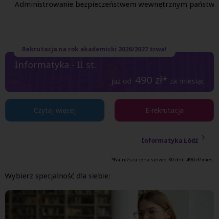
Administrowanie bezpieczeństwem wewnętrznym państwa
Rekrutacja na rok akademicki 2026/2027 trwa!
Informatyka - II st.
490
zł*
już od
za miesiąc
Czytaj więcej
E-rekrutacja
Informatyka Łódź
*Najniższa cena sprzed 30 dni:
490
zł/mies.
Wybierz specjalność dla siebie: