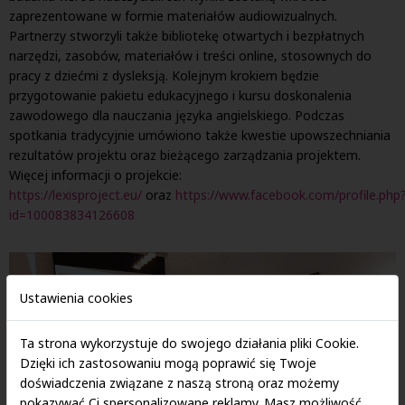
zaprezentowane w formie materiałów audiowizualnych.
Partnerzy stworzyli także bibliotekę otwartych i bezpłatnych
narzędzi, zasobów, materiałów i treści online, stosownych do
pracy z dziećmi z dysleksją. Kolejnym krokiem będzie
przygotowanie pakietu edukacyjnego i kursu doskonalenia
zawodowego dla nauczania języka angielskiego. Podczas
spotkania tradycyjnie umówiono także kwestie upowszechniania
rezultatów projektu oraz bieżącego zarządzania projektem.
Więcej informacji o projekcie:
https://lexisproject.eu/
oraz
https://www.facebook.com/profile.php
id=100083834126608
Ustawienia cookies
Ta strona wykorzystuje do swojego działania pliki Cookie.
Dzięki ich zastosowaniu mogą poprawić się Twoje
doświadczenia związane z naszą stroną oraz możemy
pokazywać Ci spersonalizowane reklamy. Masz możliwość