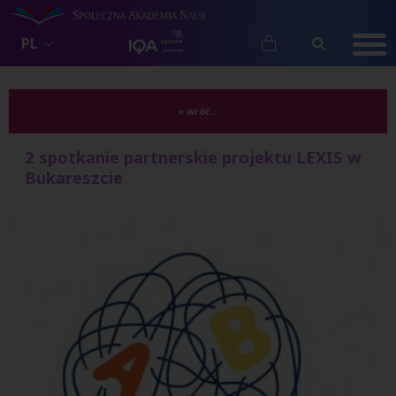
PL
« wróć...
2 spotkanie partnerskie projektu LEXIS w
Bukareszcie