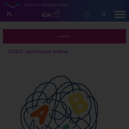
PL
« wróć...
LEXIS spotkanie online